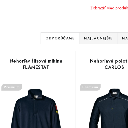
Zobraziť viac produk
R
ODPORÚČAME
NAJLACNEJŠIE
NA
a
d
V
Nehorľav flísová mikina
Nehorľavé polot
e
FLAMESTAT
CARLOS
ý
n
p
Premium
Premium
i
e
s
p
p
r