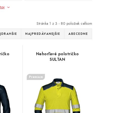
tov
Stránka
1
z
3
-
80
položiek celkom
JDRAHŠIE
NAJPREDÁVANEJŠIE
ABECEDNE
ričko
Nehorľavé polotričko
SULTAN
Premium