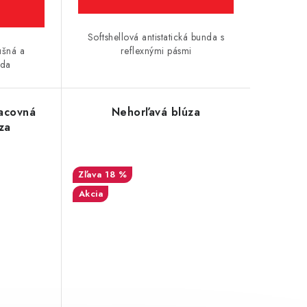
Softshellová antistatická bunda s
ušná a
reflexnými pásmi
nda
acovná
Nehorľavá blúza
za
18 %
Akcia