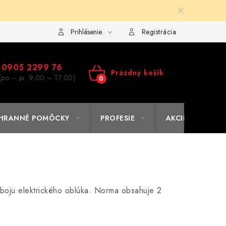
ulár na výmenu tovaru
Kto sme
Reklamačný poriadok
A
Prihlásenie
Registrácia
0905 2299 76
Prázdny košík
(po – pi: 9:00 – 17:00)
NÁKUPNÝ
KOŠÍK
HRANNÉ POMÔCKY
PROFESIE
AKCIE
% O
boju elektrického oblúka. Norma obsahuje 2