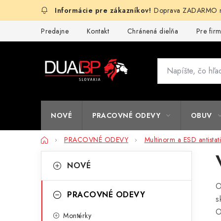
Prejsť
Doprava ZADARMO na
na
obsah
Predajne
Kontakt
Chránená dielňa
Pre fir
NOVÉ
PRACOVNÉ ODEVY
OBUV
Domov
PRACOVNÉ ODEVY
Multinorm a ESD antistat
B
K
Preskočiť
NOVÉ
kategórie
a
o
O
t
č
PRACOVNÉ ODEVY
s
e
n
O
Montérky