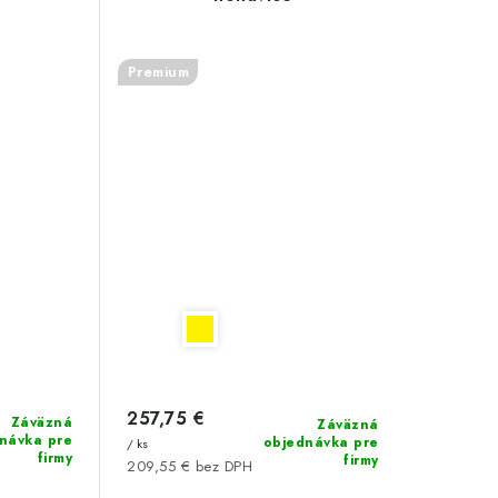
Premium
257,75 €
Záväzná
Záväzná
návka pre
objednávka pre
/ ks
firmy
firmy
209,55 € bez DPH