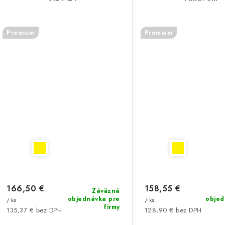
Premium
Premium
166,50 €
158,55 €
Záväzná
objednávka pre
objed
/ ks
/ ks
firmy
135,37 € bez DPH
128,90 € bez DPH