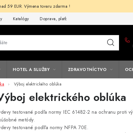
d 59 EUR. Výmena tovaru zdarma !
my
Katalógy
Doprava, platba a zľavy
Potlač lôg
Form
HOTEL A SLUŽBY
ZDRAVOTNÍCTVO
OC
ika
Výboj elektrického oblúka
Výboj elektrického oblúka
devy testované podľa normy IEC 61482-2 na ochranu proti vý
kúšobné metódy.
devy testované podlľa normy NFPA 70E.