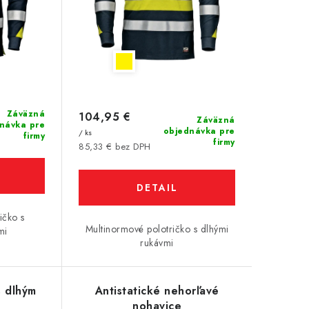
Záväzná
104,95 €
Záväzná
návka pre
objednávka pre
/ ks
firmy
firmy
85,33 € bez DPH
DETAIL
ičko s
Multinormové polotričko s dlhými
mi
rukávmi
s dlhým
Antistatické nehorľavé
nohavice