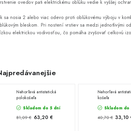
rstvenie ovedov pati elektrickému oblúku vedie k vyššej och
k sa nosia 2 alebo viac odevo proti oblúkovému výboju v komb
blúkovým bleskom. Pri nostení vrstiev sa medzi jednotlivými 
ízkou elektrickou vodivosťou, čo pomáha zvyšovať celkovú izo
Najpredávanejšie
Nehorľavá antistatická
Nehorľavá antistat
polokošeľa
košeľa
Skladom do 5 dní
Skladom do 
63,20 €
33,10
81,09 €
40,70 €