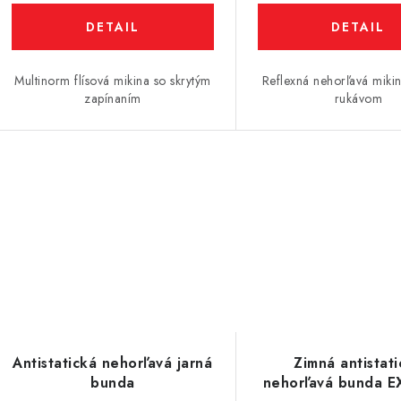
DETAIL
DETAIL
Multinorm flísová mikina so skrytým
Reflexná nehorľavá miki
zapínaním
rukávom
Antistatická nehorľavá jarná
Zimná antistat
bunda
nehorľavá bunda 