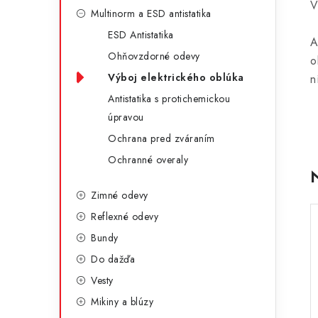
g
V
ý
Multinorm a ESD antistatika
ó
ESD Antistatika
p
A
r
Ohňovzdorné odevy
o
a
i
Výboj elektrického oblúka
n
e
n
Antistatika s protichemickou
úpravou
e
Ochrana pred zváraním
l
Ochranné overaly
Zimné odevy
Reflexné odevy
Bundy
Do dažďa
Vesty
Mikiny a blúzy