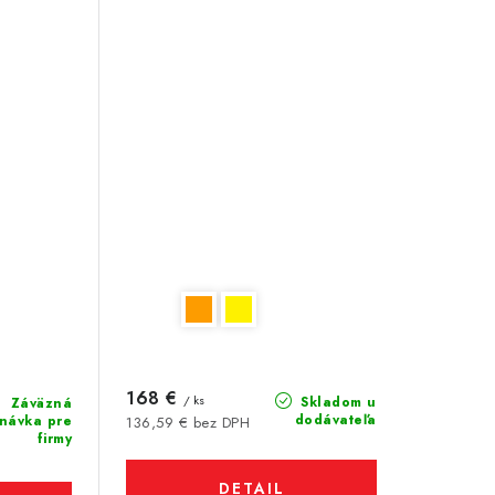
168 €
/ ks
Skladom u
Záväzná
dodávateľa
návka pre
136,59 € bez DPH
firmy
DETAIL