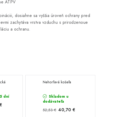
rane ATPV
ináciii, dosiahne sa vyššia úroveň ochrany pred
odevmi zachytáva vrstva vzduchu s prirodzenoue
láciu a ochranu.
ická
Nehorľavá košeľa
5 dní
Skladom u
dodávateľa
 €
40,70 €
52,53 €