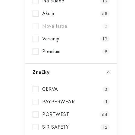
Na sklade
10
Akcia
58
Nová farba
0
Varianty
19
Premium
9
Značky
CERVA
3
PAYPERWEAR
1
PORTWEST
64
SIR SAFETY
12