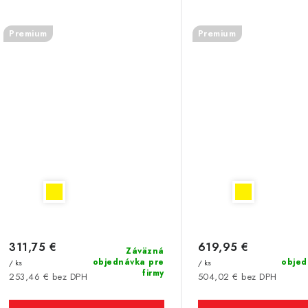
Premium
Premium
311,75 €
619,95 €
Záväzná
objednávka pre
objed
/ ks
/ ks
firmy
253,46 € bez DPH
504,02 € bez DPH