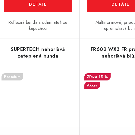
DETAIL
DETAIL
Reflexná bunda s odnímateľnou
Multinormová, pried
kapucňou
nepremokavá bu
SUPERTECH nehorľavá
FR602 WX3 FR pr
zateplená bunda
nehorľavá blú
Premium
15 %
Akcia