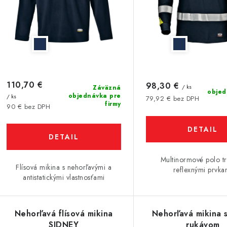
r
o
o
d
d
u
u
k
k
t
110,70 €
98,30 €
/ ks
Záväzná
objed
objednávka pre
/ ks
79,92 € bez DPH
o
firmy
90 € bez DPH
o
v
v
DETAIL
DETAIL
Multinormové polo tr
Flísová mikina s nehorľavými a
reflexnými prvka
antistatickými vlastnosťami
Nehorľavá flísová mikina
Nehorľavá mikina 
SIDNEY
rukávom