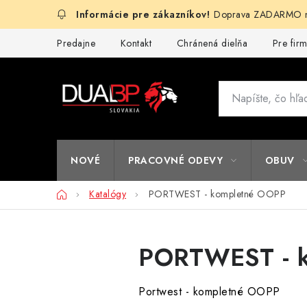
Prejsť
Doprava ZADARMO na
na
obsah
Predajne
Kontakt
Chránená dielňa
Pre fir
NOVÉ
PRACOVNÉ ODEVY
OBUV
Domov
Katalógy
PORTWEST - kompletné OOPP
PORTWEST - 
Portwest - kompletné OOPP