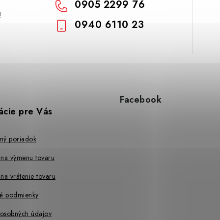
0905 2299 76
!
0940 6110 23
Facebook
ácie pre Vás
ný poriadok
 na výmenu tovaru
na vrátenie tovaru
é podmienky
osobných údajov