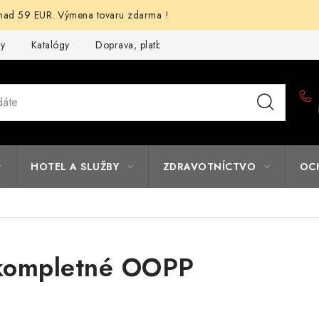
d 59 EUR. Výmena tovaru zdarma !
my
Katalógy
Doprava, platba a zľavy
Potlač lôg
Form
HOTEL A SLUŽBY
ZDRAVOTNÍCTVO
OC
kompletné OOPP