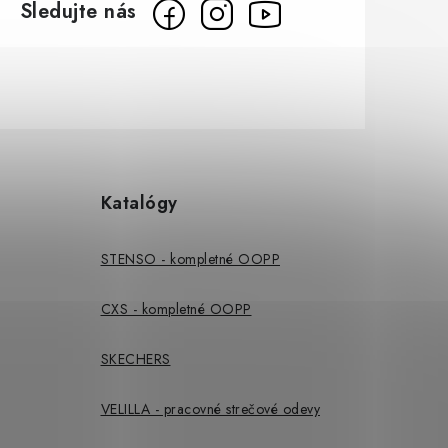
Katalógy
STENSO - kompletné OOPP
CXS - kompletné OOPP
SKECHERS
VELILLA - pracovné strečové odevy