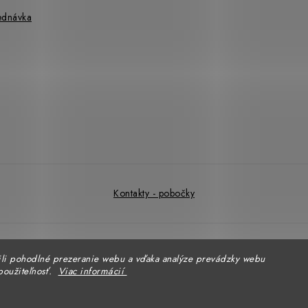
ednávka
Kontakty - pobočky
Copyright 2026
DUAL BP
. Všetky práva vyhradené.
Upraviť nastavenie cookies
li pohodlné prezeranie webu a vďaka analýze prevádzky webu
použiteľnosť.
Viac informácií
Vytvoril Shoptet