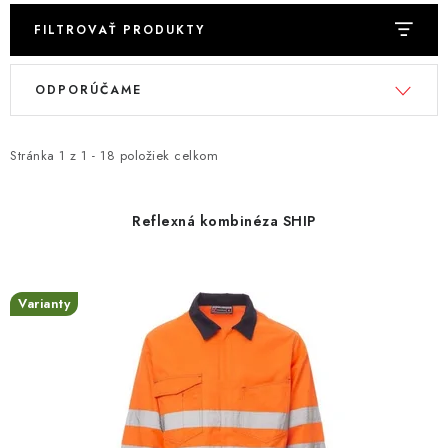
FILTROVAŤ PRODUKTY
V
R
ODPORÚČAME
ý
a
p
d
i
e
Stránka
1
z
1
-
18
položiek celkom
s
n
p
i
Reflexná kombinéza SHIP
r
e
o
p
d
r
Varianty
u
o
k
d
t
u
o
k
v
t