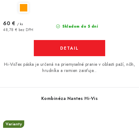
60 €
/ ks
Skladom do 5 dní
48,78 € bez DPH
DETAIL
Hi-VisTex páska je určená na priemyselné pranie v oblasti paží, nôh,
hrudníka a ramien zaisťuje...
Kombinéza Nantes Hi-Vis
Varianty