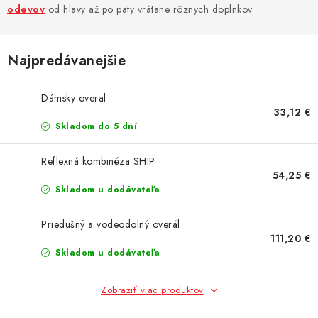
AKCIE
odevov
od hlavy až po päty vrátane rôznych doplnkov.
% OUTLET
Najpredávanejšie
Predajne
Kontakt
Chránená dielňa
Pre firmy
Dámsky overal
Katalógy
Doprava, platba a zľavy
Potlač lôg
33,12 €
Formulár na výmenu tovaru
Kto sme
Reklamačný poriadok
Skladom do 5 dní
Akcie v predajniach
Reflexná kombinéza SHIP
Formulár na vrátenie tovaru /odstúpenie od zmluvy
54,25 €
Obchodné podmienky
Zásady ochrany osobných údajov
Skladom u dodávateľa
Pravidlá a nastavenia cookies
Moja objednávka
Priedušný a vodeodolný overál
111,20 €
Skladom u dodávateľa
Zobraziť viac produktov