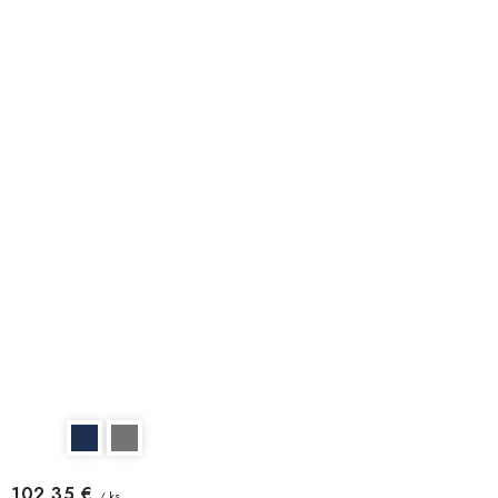
102,35 €
/ ks