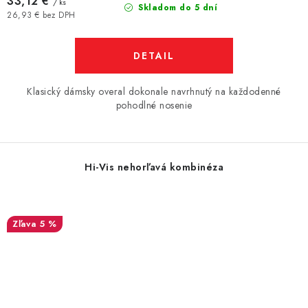
33,12 €
/ ks
Skladom do 5 dní
26,93 € bez DPH
DETAIL
Klasický dámsky overal dokonale navrhnutý na každodenné
pohodlné nosenie
Hi-Vis nehorľavá kombinéza
5 %