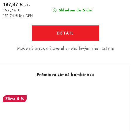
187,87 €
/ ks
197,76 €
Skladom do 5 dní
152,74 € bez DPH
DETAIL
Moderný pracovný overal s nehorľavými vlastnosťami
Prémiová zimná kombinéza
5 %