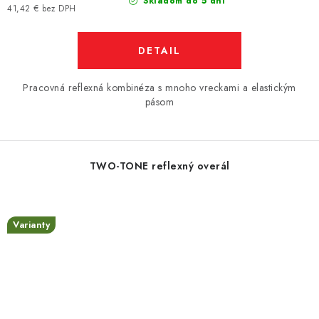
Skladom do 5 dní
41,42 € bez DPH
DETAIL
Pracovná reflexná kombinéza s mnoho vreckami a elastickým
pásom
TWO-TONE reflexný overál
Varianty