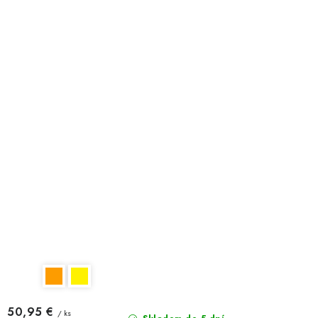
50,95 €
/ ks