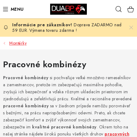
Prejsť
Hľad
na
obsah
Doprava ZADARMO nad
NOVÉ
59 EUR. Výmena tovaru zdarma !
PRACOVNÉ ODEVY
Montérky
OBUV
Pracovné kombinézy
HOTEL A SLUŽBY
Pracovné kombinézy
si pochvaľuje veľké množstvo remeselníkov
a zamestnancov, pretože im zabezpečujú maximálne pohodlie,
ZDRAVOTNÍCTVO
zvyšujú ich bezpečnosť a vďaka rôznym ukladacím priestorom im
zjednodušujú a zefektívňujú prácu. Kvalitné a racionálne prevedené
OCHRANNÉ POMÔCKY
pracovné kombinézy
sa v žiadnom prípade nemôžu porovnávať
s bežnými, na prácu neprispôsobenými odevmi. Preto, ak chcete
zabezpečiť komfort a zvýšiť výkonnosť svojich zamestnancov,
PROFESIE
zabezpečte im
kvalitné pracovné kombinézy
. Okrem toho na
našej stránke nájdete širokú ponuku všetkých druhov
pracovných