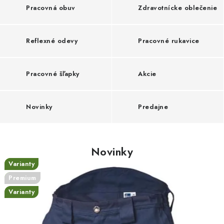
Pracovná obuv
Zdravotnícke oblečenie
Reflexné odevy
Pracovné rukavice
Pracovné šľapky
Akcie
Novinky
Predajne
Novinky
Nové
Nové
Nové
Varianty
Akcia
Nové
Premium
Varianty