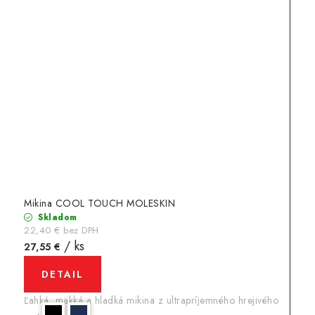
Mikina COOL TOUCH MOLESKIN
Skladom
22,40 € bez DPH
/ ks
27,55 €
DETAIL
Ľahká, mäkká a hladká mikina z ultrapríjemného hrejivého