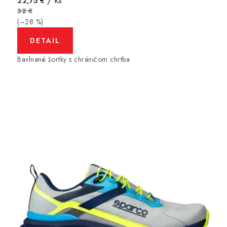
/ ks
22,75 €
32 €
(–28 %)
DETAIL
Bavlnené šortky s chráničom chrtba