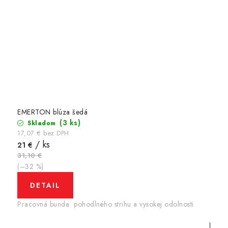
EMERTON blúza šedá
(3 ks)
Skladom
17,07 € bez DPH
/ ks
21 €
31,10 €
(–32 %)
DETAIL
Pracovná bunda pohodlného strihu a vysokej odolnosti