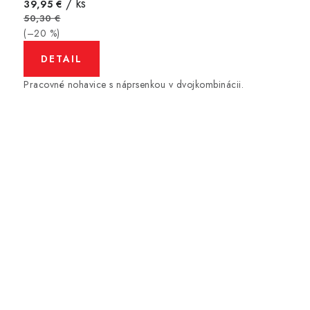
/ ks
39,95 €
50,30 €
(–20 %)
DETAIL
Pracovné nohavice s náprsenkou v dvojkombinácii.