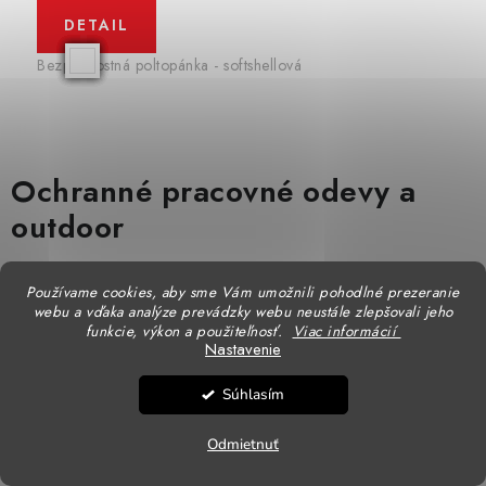
DETAIL
Bezpečnostná poltopánka - softshellová
Ochranné pracovné odevy a
outdoor
S výberom správneho pracovného oblečenia a ochranných
Používame cookies, aby sme Vám umožnili pohodlné prezeranie
pomôcok sa odzrkadľuje nielen postavenie zamestnávateľa voči
webu a vďaka analýze prevádzky webu neustále zlepšovali jeho
ochrane zdravia svojich zamestnancov, ale kúpou kvalitných a
funkcie, výkon a použiteľnosť.
Viac informácií
Nastavenie
pekných odevov sa odzrkadlí i šarm a vonkajší dojem vášho
podniku.
Súhlasím
S nami nájdete odpoveď na každú otázku k téme
pracovného
Odmietnuť
oblečenia
,
pracovnej obuvi
a ostatných pracovných pomôcok.
Povedzte nám vaše požiadavky a my vám radi poradíme. Kontaktujte