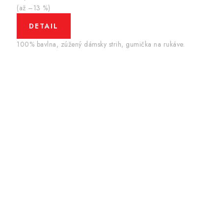
(až –13 %)
DETAIL
100% bavlna, zúžený dámsky strih, gumička na rukáve.