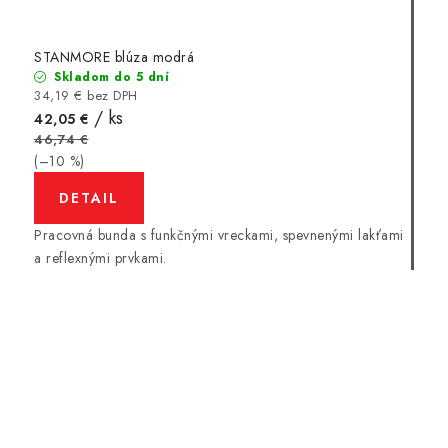
STANMORE blúza modrá
Skladom do 5 dní
34,19 € bez DPH
/ ks
42,05 €
46,74 €
(–10 %)
DETAIL
Pracovná bunda s funkčnými vreckami, spevnenými lakťami
a reflexnými prvkami.