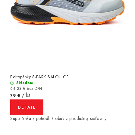
Poltopánky S-PARK SALOU O1
Skladom
64,23 € bez DPH
/ ks
79 €
DETAIL
Superľahká a pohodlná obuv z priedušnej sieťoviny