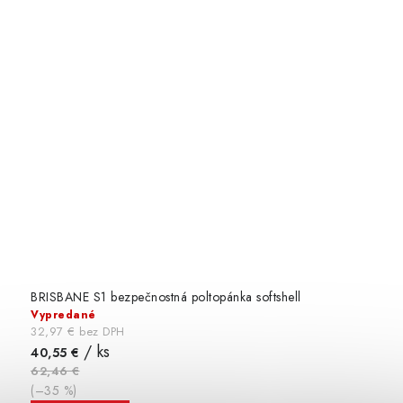
BRISBANE S1 bezpečnostná poltopánka softshell
Vypredané
32,97 € bez DPH
/ ks
40,55 €
62,46 €
(–35 %)