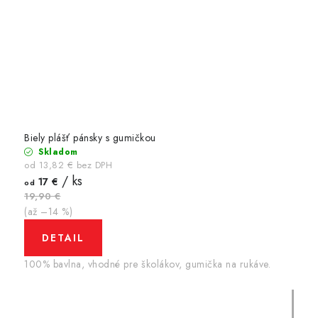
Biely plášť pánsky s gumičkou
Skladom
od 13,82 € bez DPH
/ ks
17 €
od
19,90 €
(až –14 %)
DETAIL
100% bavlna, vhodné pre školákov, gumička na rukáve.