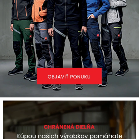
AKCIE
% OUTLET
Predajne
Kontakt
Chránená dielňa
Pre firmy
Katalógy
Doprava, platba a zľavy
Potlač lôg
Formulár na výmenu tovaru
Kto sme
Reklamačný poriadok
Akcie v predajniach
Formulár na vrátenie tovaru /odstúpenie od zmluvy
Obchodné podmienky
Zásady ochrany osobných údajov
Pravidlá a nastavenia cookies
Moja objednávka