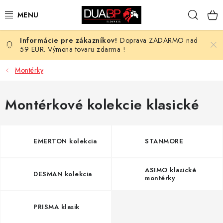
Prejsť
Hľad
na
obsah
Doprava ZADARMO nad
NOVÉ
59 EUR. Výmena tovaru zdarma !
PRACOVNÉ ODEVY
Montérky
OBUV
Montérkové kolekcie klasické
HOTEL A SLUŽBY
EMERTON kolekcia
STANMORE
ZDRAVOTNÍCTVO
ASIMO klasické
OCHRANNÉ POMÔCKY
DESMAN kolekcia
montérky
PROFESIE
PRISMA klasik