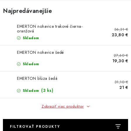
AKCIE
Najpredávanejšie
% OUTLET
EMERTON nohavice trakové čierna-
36,31 €
oranžová
Predajne
Kontakt
Chránená dielňa
Pre firmy
23,80 €
Skladom
Katalógy
Doprava, platba a zľavy
Potlač lôg
Formulár na výmenu tovaru
Kto sme
Reklamačný poriadok
EMERTON nohavice šedé
27,60 €
Akcie v predajniach
19,30 €
Skladom
Formulár na vrátenie tovaru /odstúpenie od zmluvy
Obchodné podmienky
Zásady ochrany osobných údajov
EMERTON blúza šedá
31,10 €
Pravidlá a nastavenia cookies
Moja objednávka
21 €
(3 ks)
Skladom
Zobraziť viac produktov
FILTROVAŤ PRODUKTY