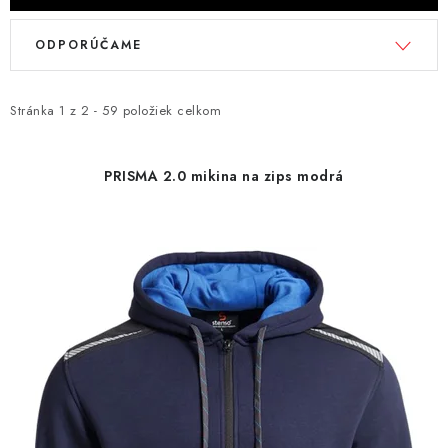
V
R
ODPORÚČAME
ý
a
p
d
i
e
Stránka
1
z
2
-
59
položiek celkom
s
n
p
i
PRISMA 2.0 mikina na zips modrá
r
e
o
p
d
r
u
o
k
d
t
u
o
k
v
t
o