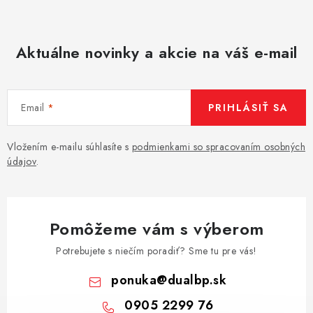
i
s
u
Aktuálne novinky a akcie na váš e-mail
Email
PRIHLÁSIŤ SA
Vložením e-mailu súhlasíte s
podmienkami so spracovaním osobných
údajov
.
Pomôžeme vám s výberom
Potrebujete s niečím poradiť? Sme tu pre vás!
ponuka
@
dualbp.sk
0905 2299 76