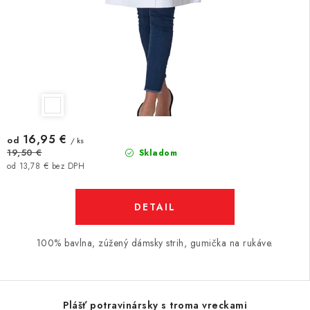
16,95 €
od
/ ks
19,50 €
Skladom
od 13,78 € bez DPH
DETAIL
100% bavlna, zúžený dámsky strih, gumička na rukáve.
Plášť potravinársky s troma vreckami