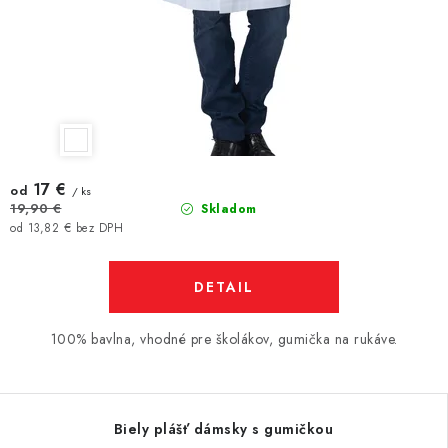
17 €
od
/ ks
19,90 €
Skladom
od 13,82 € bez DPH
DETAIL
100% bavlna, vhodné pre školákov, gumička na rukáve.
Biely plášť dámsky s gumičkou