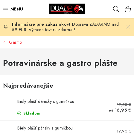
Prejsť
Hľad
na
obsah
Doprava ZADARMO nad
NOVÉ
59 EUR. Výmena tovaru zdarma !
PRACOVNÉ ODEVY
Gastro
OBUV
Potravinárske a gastro plášte
HOTEL A SLUŽBY
Najpredávanejšie
ZDRAVOTNÍCTVO
Biely plášť dámsky s gumičkou
OCHRANNÉ POMÔCKY
19,50 €
16,95 €
od
Skladom
PROFESIE
Biely plášť pánsky s gumičkou
19,90 €