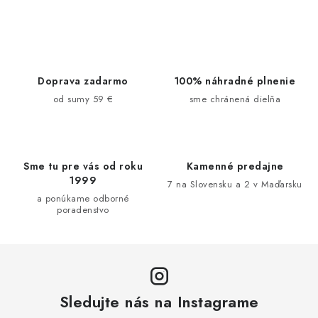
O
v
l
á
d
Doprava zadarmo
100% náhradné plnenie
a
od sumy 59 €
sme chránená dielňa
c
i
e
Sme tu pre vás od roku
Kamenné predajne
p
1999
7 na Slovensku a 2 v Maďarsku
r
a ponúkame odborné
v
poradenstvo
k
y
v
ý
p
Sledujte nás na Instagrame