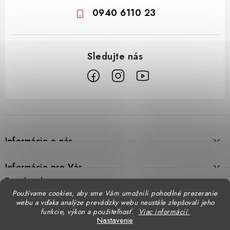
0940 6110 23
Z
á
p
Informácie o nás
ä
t
Prečo DUAL BP
Informácie pre Vás
i
Predajne
Facebook
Reklamačný poriadok
e
Používame cookies, aby sme Vám umožnili pohodlné prezeranie
Doprava
webu a vďaka analýze prevádzky webu neustále zlepšovali jeho
Formulár na výmenu tovaru
Katalógy
funkcie, výkon a použiteľnosť.
Viac informácií
Kontakt
Nastavenie
Formulár na vrátenie tovaru
STENSO - kompletné OOPP
Kontakty - pobočky