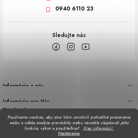
0940 6110 23
Z
á
p
Informácie o nás
ä
t
Prečo DUAL BP
Informácie pre Vás
i
Predajne
Facebook
Reklamačný poriadok
e
Používame cookies, aby sme Vám umožnili pohodlné prezeranie
Doprava
webu a vďaka analýze prevádzky webu neustále zlepšovali jeho
Formulár na výmenu tovaru
Katalógy
funkcie, výkon a použiteľnosť.
Viac informácií
Kontakt
Nastavenie
Formulár na vrátenie tovaru
STENSO - kompletné OOPP