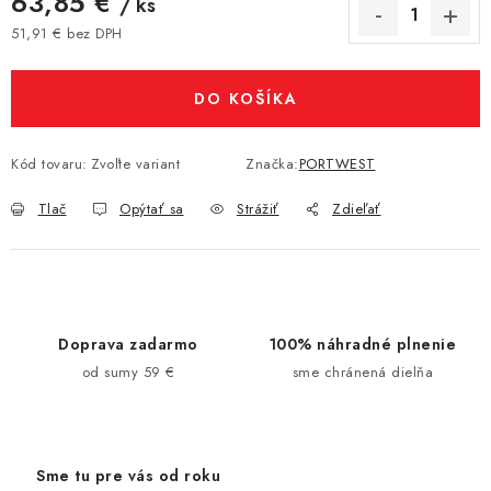
63,85 €
/ ks
51,91 € bez DPH
Jednotková cena:
DO KOŠÍKA
Kód tovaru:
Zvoľte variant
Značka:
PORTWEST
Tlač
Opýtať sa
Strážiť
Zdieľať
Doprava zadarmo
100% náhradné plnenie
od sumy 59 €
sme chránená dielňa
Sme tu pre vás od roku