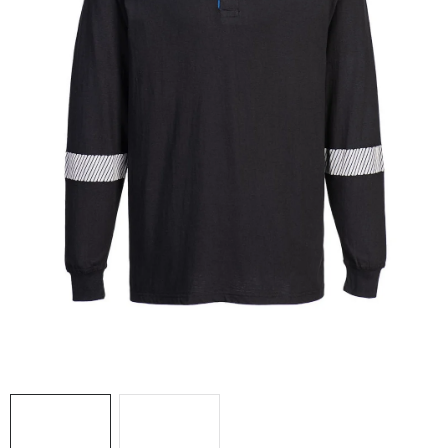
AKCIE
% OUTLET
Predajne
Kontakt
Chránená dielňa
Pre firmy
Katalógy
Doprava, platba a zľavy
Potlač lôg
Formulár na výmenu tovaru
Kto sme
Reklamačný poriadok
Akcie v predajniach
Formulár na vrátenie tovaru /odstúpenie od zmluvy
Obchodné podmienky
Zásady ochrany osobných údajov
Pravidlá a nastavenia cookies
Moja objednávka