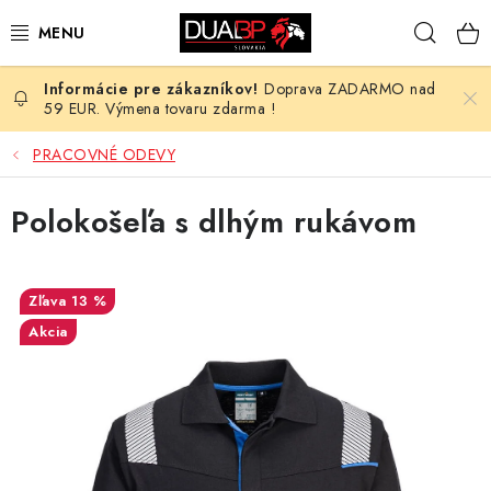
Prejsť
Hľad
na
obsah
Doprava ZADARMO nad
NOVÉ
59 EUR. Výmena tovaru zdarma !
PRACOVNÉ ODEVY
PRACOVNÉ ODEVY
OBUV
Polokošeľa s dlhým rukávom
HOTEL A SLUŽBY
13 %
ZDRAVOTNÍCTVO
Akcia
OCHRANNÉ POMÔCKY
PROFESIE