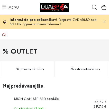
Prejsť
Hľad
na
obsah
Doprava ZADARMO nad
NOVÉ
59 EUR. Výmena tovaru zdarma !
PRACOVNÉ ODEVY
Domov
OBUV
% OUTLET
HOTEL A SLUŽBY
% pracovná obuv
% zdravotná obuv
ZDRAVOTNÍCTVO
OCHRANNÉ POMÔCKY
Najpredávanejšie
PROFESIE
MICHIGAN S1P ESD sandále
45,79 €
29,75 €
(1 ks)