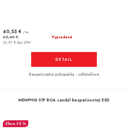
40,55 €
/ ks
62,46 €
Vypredané
32,97 € bez DPH
DETAIL
Bezpečnostná poltopánka - softshellová
MEMPHIS S1P BOA sandál bezpečnostný ESD
35 %