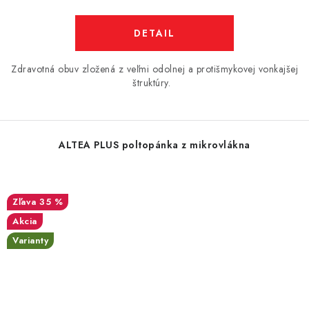
DETAIL
Zdravotná obuv zložená z veľmi odolnej a protišmykovej vonkajšej
štruktúry.
ALTEA PLUS poltopánka z mikrovlákna
35 %
Akcia
Varianty