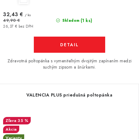
32,43 €
/ ks
(1 ks)
49,90 €
Skladom
26,37 € bez DPH
DETAIL
Zdravotná poltopánka s vymeniteľným dvojitým zapínaním medzi
suchým zipsom a šnúrkami.
VALENCIA PLUS priedušná poltopánka
35 %
Akcia
Varianty