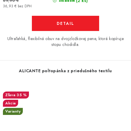
(2 ks)
69,90 €
Skladom
36,93 € bez DPH
DETAIL
Ultraľahká, flexibilná obuv na dvojzložkovej pene, ktorá kopíruje
stopu chodidla.
ALICANTE poltopánka z priedušného textilu
35 %
Akcia
Varianty