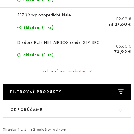
AKCIE
Skladom
T17 šľapky ortopedické biele
% OUTLET
29,09 €
27,60 €
od
(1 ks)
Skladom
Predajne
Kontakt
Chránená dielňa
Pre firmy
Katalógy
Doprava, platba a zľavy
Potlač lôg
Diadora RUN NET AIRBOX sandal S1P SRC
105,60 €
Formulár na výmenu tovaru
Kto sme
Reklamačný poriadok
73,92 €
(1 ks)
Skladom
Akcie v predajniach
Formulár na vrátenie tovaru /odstúpenie od zmluvy
Zobraziť viac produktov
Obchodné podmienky
Zásady ochrany osobných údajov
Pravidlá a nastavenia cookies
Moja objednávka
FILTROVAŤ PRODUKTY
V
R
ODPORÚČAME
ý
a
p
d
i
e
Stránka
1
z
2
-
32
položiek celkom