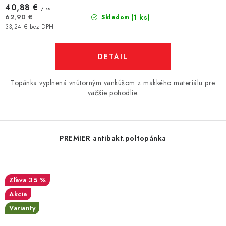
40,88 €
/ ks
(1 ks)
62,90 €
Skladom
33,24 € bez DPH
DETAIL
Topánka vyplnená vnútorným vankúšom z mäkkého materiálu pre
väčšie pohodlie.
PREMIER antibakt.poltopánka
35 %
Akcia
Varianty