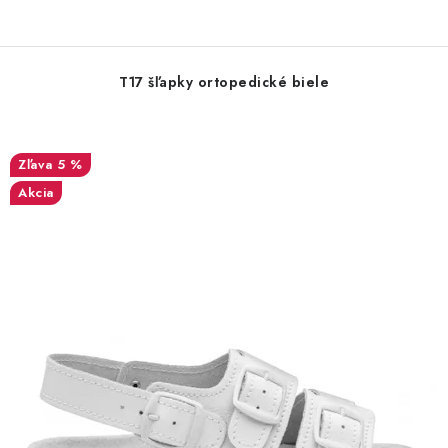
T17 šľapky ortopedické biele
5 %
Akcia