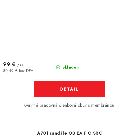
99 €
/ ks
Skladom
80,49 € bez DPH
DETAIL
Kvalitná pracovná členková obuv s membránou.
A701 sandále OB EA F O SRC