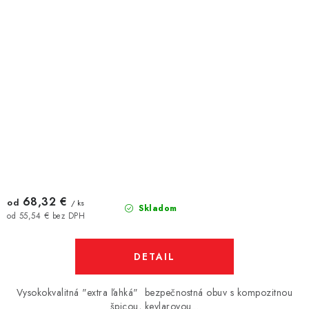
68,32 €
od
/ ks
Skladom
od 55,54 € bez DPH
DETAIL
Vysokokvalitná "extra ľahká" bezpečnostná obuv s kompozitnou
špicou, kevlarovou...