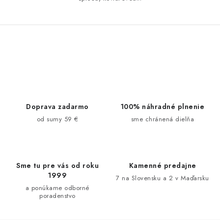
O
v
l
á
d
Doprava zadarmo
100% náhradné plnenie
a
od sumy 59 €
sme chránená dielňa
c
i
e
Sme tu pre vás od roku
Kamenné predajne
p
1999
7 na Slovensku a 2 v Maďarsku
r
a ponúkame odborné
v
poradenstvo
k