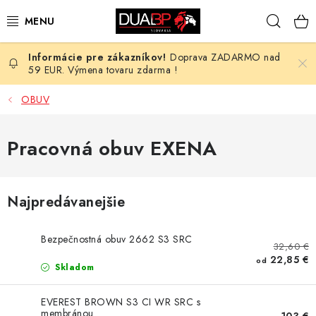
Prejsť
Hľad
na
obsah
Doprava ZADARMO nad
NOVÉ
59 EUR. Výmena tovaru zdarma !
PRACOVNÉ ODEVY
OBUV
OBUV
Pracovná obuv EXENA
HOTEL A SLUŽBY
Najpredávanejšie
ZDRAVOTNÍCTVO
Bezpečnostná obuv 2662 S3 SRC
OCHRANNÉ POMÔCKY
32,60 €
22,85 €
od
Skladom
PROFESIE
EVEREST BROWN S3 CI WR SRC s
membránou
103 €