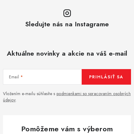
y
v
ý
p
Sledujte nás na Instagrame
i
s
u
Aktuálne novinky a akcie na váš e-mail
Email
PRIHLÁSIŤ SA
Vložením e-mailu súhlasíte s
podmienkami so spracovaním osobných
údajov
.
Pomôžeme vám s výberom