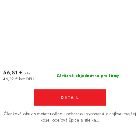
56,81 €
/ ks
Záväzná objednávka pre firmy
46,19 € bez DPH
DETAIL
Členková obuv s metatarzálnou ochranou vyrobená z najkvalitnejšej
kože, oceľová špica a stielka...