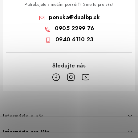
Potrebujete s niečím poradiť? Sme tu pre vás!
ponuka
@
dualbp.sk
0905 2299 76
0940 6110 23
Z
á
p
Informácie o nás
ä
t
Prečo DUAL BP
Informácie pre Vás
i