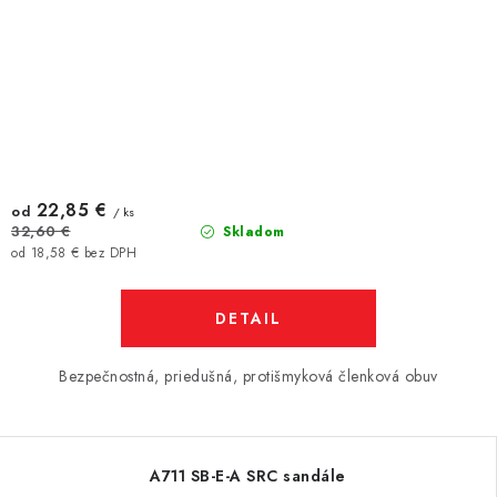
22,85 €
od
/ ks
32,60 €
Skladom
od 18,58 € bez DPH
DETAIL
Bezpečnostná, priedušná, protišmyková členková obuv
A711 SB-E-A SRC sandále