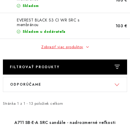
AKCIE
Skladom
% OUTLET
EVEREST BLACK S3 CI WR SRC s
membránou
103 €
Predajne
Skladom u dodávateľa
Kontakt
Chránená dielňa
Pre firmy
Katalógy
Doprava, platba a zľavy
Potlač lôg
Zobraziť viac produktov
Formulár na výmenu tovaru
Kto sme
Reklamačný poriadok
Akcie v predajniach
FILTROVAŤ PRODUKTY
Formulár na vrátenie tovaru /odstúpenie od zmluvy
Obchodné podmienky
Zásady ochrany osobných údajov
V
R
ODPORÚČAME
Pravidlá a nastavenia cookies
Moja objednávka
ý
a
p
d
i
e
Stránka
1
z
1
-
13
položiek celkom
s
n
p
i
A711 SB-E-A SRC sandále - nadrozmerné veľkosti
r
e