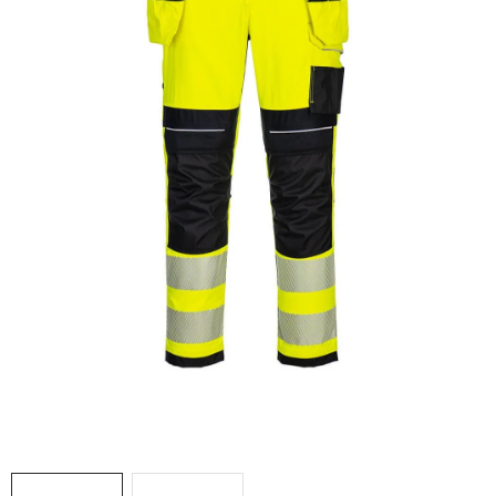
AKCIE
% OUTLET
Predajne
Kontakt
Chránená dielňa
Pre firmy
Katalógy
Doprava, platba a zľavy
Potlač lôg
Formulár na výmenu tovaru
Kto sme
Reklamačný poriadok
Akcie v predajniach
Formulár na vrátenie tovaru /odstúpenie od zmluvy
Obchodné podmienky
Zásady ochrany osobných údajov
Pravidlá a nastavenia cookies
Moja objednávka