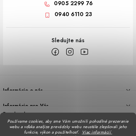
0905 2299 76
0940 6110 23
Z
á
p
Informácie o nás
ä
t
Prečo DUAL BP
Informácie pre Vás
i
Predajne
Facebook
Reklamačný poriadok
e
Používame cookies, aby sme Vám umožnili pohodlné prezeranie
Doprava
webu a vďaka analýze prevádzky webu neustále zlepšovali jeho
Formulár na výmenu tovaru
Katalógy
funkcie, výkon a použiteľnosť.
Viac informácií