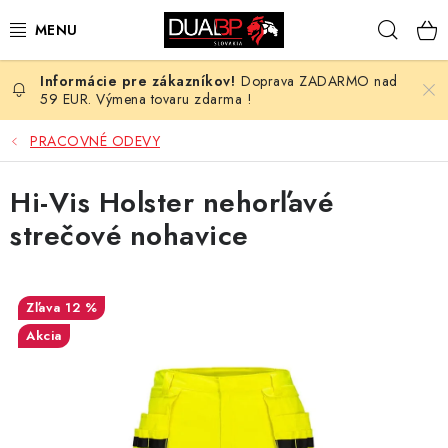
Prejsť
Hľad
na
obsah
Doprava ZADARMO nad
NOVÉ
59 EUR. Výmena tovaru zdarma !
PRACOVNÉ ODEVY
PRACOVNÉ ODEVY
OBUV
Hi-Vis Holster nehorľavé
strečové nohavice
HOTEL A SLUŽBY
ZDRAVOTNÍCTVO
12 %
Akcia
OCHRANNÉ POMÔCKY
PROFESIE