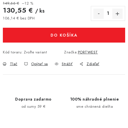
149,66 €
–12 %
130,55 €
/ ks
106,14 € bez DPH
Jednotková cena:
DO KOŠÍKA
Kód tovaru:
Zvoľte variant
Značka:
PORTWEST
Tlač
Opýtať sa
Strážiť
Zdieľať
Doprava zadarmo
100% náhradné plnenie
od sumy 59 €
sme chránená dielňa