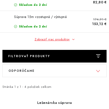
AKCIE
82,80 €
Skladom do 2 dní
% OUTLET
Súprava 15m vzostupná / výstupná
174,91 €
153,12 €
Predajne
Skladom do 2 dní
Kontakt
Chránená dielňa
Pre firmy
Katalógy
Doprava, platba a zľavy
Potlač lôg
Zobraziť viac produktov
Formulár na výmenu tovaru
Kto sme
Reklamačný poriadok
Akcie v predajniach
FILTROVAŤ PRODUKTY
Formulár na vrátenie tovaru /odstúpenie od zmluvy
Obchodné podmienky
Zásady ochrany osobných údajov
V
R
ODPORÚČAME
Pravidlá a nastavenia cookies
Moja objednávka
ý
a
p
d
i
e
Stránka
1
z
1
-
4
položiek celkom
s
n
p
i
Lešenárska súprava
r
e