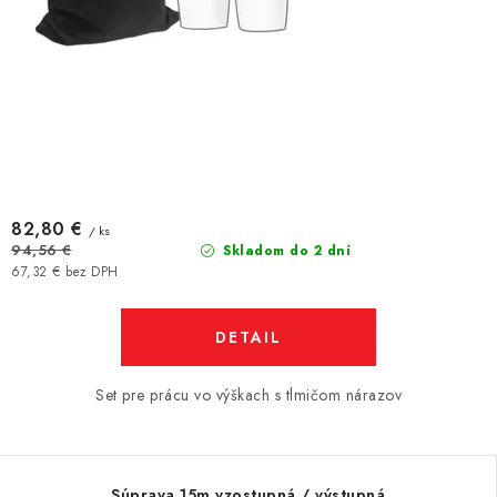
82,80 €
/ ks
94,56 €
Skladom do 2 dní
67,32 € bez DPH
DETAIL
Set pre prácu vo výškach s tlmičom nárazov
Súprava 15m vzostupná / výstupná