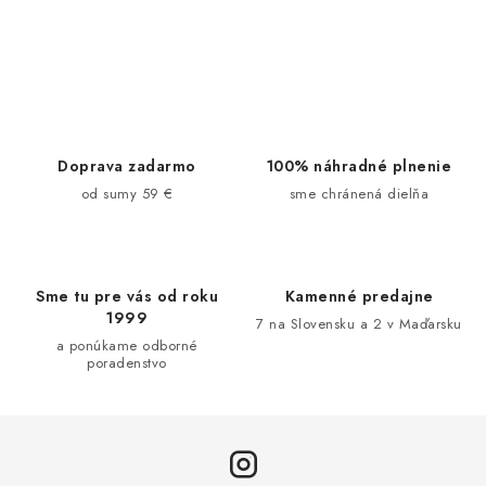
O
v
l
á
d
Doprava zadarmo
100% náhradné plnenie
a
od sumy 59 €
sme chránená dielňa
c
i
e
Sme tu pre vás od roku
Kamenné predajne
p
1999
7 na Slovensku a 2 v Maďarsku
r
a ponúkame odborné
v
poradenstvo
k
y
v
ý