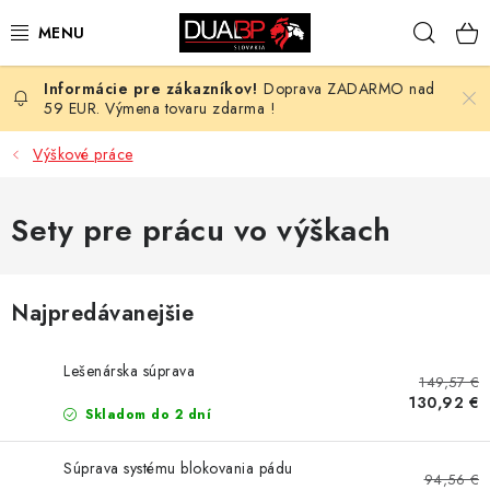
Prejsť
Hľad
na
obsah
Doprava ZADARMO nad
NOVÉ
59 EUR. Výmena tovaru zdarma !
PRACOVNÉ ODEVY
Výškové práce
OBUV
Sety pre prácu vo výškach
HOTEL A SLUŽBY
Najpredávanejšie
ZDRAVOTNÍCTVO
Lešenárska súprava
OCHRANNÉ POMÔCKY
149,57 €
130,92 €
Skladom do 2 dní
PROFESIE
Súprava systému blokovania pádu
94,56 €