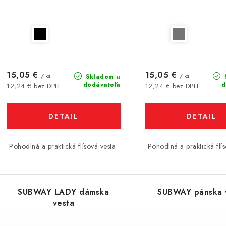
15,05 €
15,05 €
/ ks
/ ks
Skladom u
dodávateľa
d
12,24 € bez DPH
12,24 € bez DPH
DETAIL
DETAIL
Pohodlná a praktická flísová vesta
Pohodlná a praktická flí
SUBWAY LADY dámska
SUBWAY pánska 
vesta