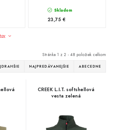
Skladom
23,75 €
tov
Stránka
1
z
2
-
48
položiek celkom
JDRAHŠIE
NAJPREDÁVANEJŠIE
ABECEDNE
hellová
CREEK L.I.T. softshellová
vesta zelená