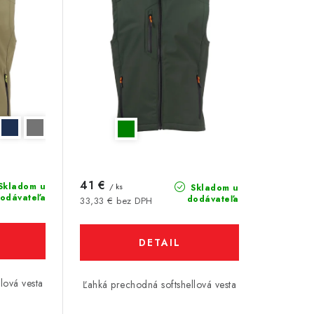
41 €
Skladom u
/ ks
Skladom u
odávateľa
dodávateľa
33,33 € bez DPH
DETAIL
lová vesta
Ľahká prechodná softshellová vesta