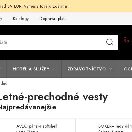
d 59 EUR. Výmena tovaru zdarma !
my
Katalógy
Doprava, platba a zľavy
Potlač lôg
Form
HOTEL A SLUŽBY
ZDRAVOTNÍCTVO
OC
odné
Letné-prechodné vesty
Najpredávanejšie
AVEO pánska softshell
BOXER+ lady dá