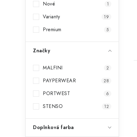
Nové
1
Varianty
19
Premium
5
Značky
MALFINI
2
PAYPERWEAR
28
PORTWEST
6
STENSO
12
Doplnková farba