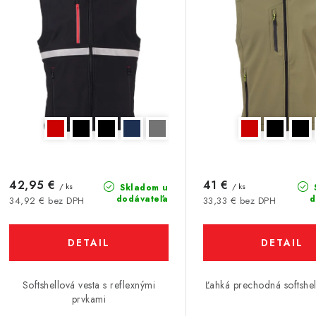
e
s
p
p
r
r
o
o
d
d
u
u
k
k
t
42,95 €
41 €
/ ks
/ ks
Skladom u
dodávateľa
d
34,92 € bez DPH
33,33 € bez DPH
o
o
v
DETAIL
DETAIL
v
Softshellová vesta s reflexnými
Ľahká prechodná softshel
prvkami