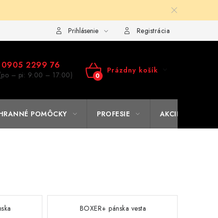
ulár na výmenu tovaru
Kto sme
Reklamačný poriadok
A
Prihlásenie
Registrácia
0905 2299 76
Prázdny košík
(po – pi: 9:00 – 17:00)
NÁKUPNÝ
KOŠÍK
HRANNÉ POMÔCKY
PROFESIE
AKCIE
% O
mska
BOXER+ pánska vesta