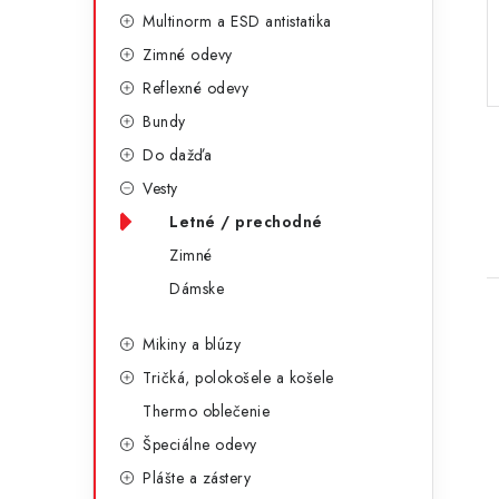
g
ý
Multinorm a ESD antistatika
ó
Zimné odevy
p
r
Reflexné odevy
a
i
Bundy
e
n
Do dažďa
e
Vesty
Letné / prechodné
l
Zimné
Dámske
Mikiny a blúzy
Tričká, polokošele a košele
Thermo oblečenie
Špeciálne odevy
i
Plášte a zástery