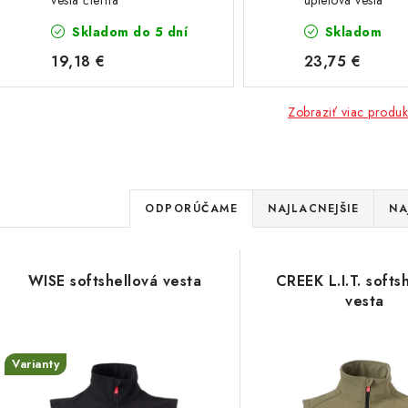
vesta čierna
úpletová vesta
Skladom do 5 dní
Skladom
19,18 €
23,75 €
Zobraziť viac produk
R
ODPORÚČAME
NAJLACNEJŠIE
NA
a
d
V
WISE softshellová vesta
CREEK L.I.T. softs
e
vesta
ý
n
p
Varianty
i