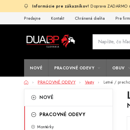
Prejsť
Doprava ZADARMO na
na
obsah
Predajne
Kontakt
Chránená dielňa
Pre fir
NOVÉ
PRACOVNÉ ODEVY
OBUV
Domov
PRACOVNÉ ODEVY
Vesty
Letné / prech
B
K
Preskočiť
NOVÉ
kategórie
a
o
t
č
PRACOVNÉ ODEVY
e
n
Montérky