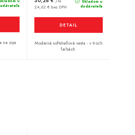
30,28 €
Skladom u
/ ks
Skladom u
odávateľa
dodávateľa
24,62 € bez DPH
DETAIL
a na zips
Moderná softshellová vesta - v troch
farbách.