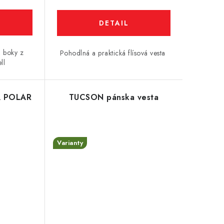
DETAIL
, boky z
Pohodlná a praktická flísová vesta
ll
SA POLAR
TUCSON pánska vesta
Varianty