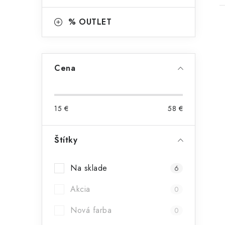
% OUTLET
Cena
15
€
58
€
Štítky
Na sklade
6
Akcia
0
Nová farba
0