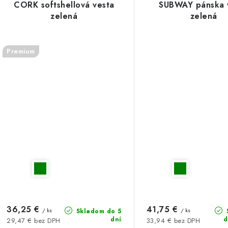
CORK softshellová vesta
SUBWAY pánska 
zelená
zelená
Premium
36,25 €
41,75 €
/ ks
/ ks
Skladom do 5
dní
d
29,47 € bez DPH
33,94 € bez DPH