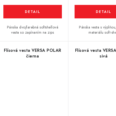
DETAIL
DETAIL
Pánska dvojfarebná softshellová
Pánska vesta s výplňou
vesta so zapínaním na zips
materiálu soft-she
Flísová vesta VERSA POLAR
Flísová vesta VER
čierna
sivá