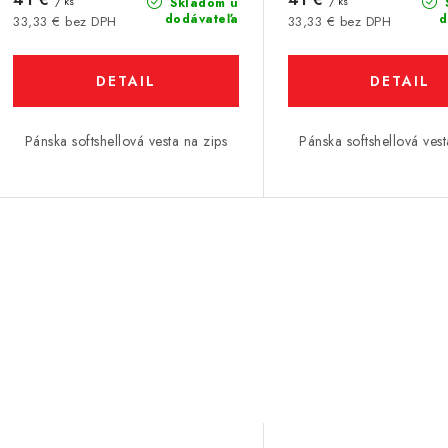
/ ks
/ ks
Skladom u
dodávateľa
d
33,33 € bez DPH
33,33 € bez DPH
DETAIL
DETAIL
Pánska softshellová vesta na zips
Pánska softshellová vest