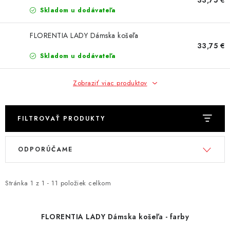
AKCIE
Skladom u dodávateľa
% OUTLET
FLORENTIA LADY Dámska košeľa
33,75 €
Predajne
Skladom u dodávateľa
Kontakt
Chránená dielňa
Pre firmy
Katalógy
Doprava, platba a zľavy
Potlač lôg
Zobraziť viac produktov
Formulár na výmenu tovaru
Kto sme
Reklamačný poriadok
Akcie v predajniach
FILTROVAŤ PRODUKTY
Formulár na vrátenie tovaru /odstúpenie od zmluvy
Obchodné podmienky
Zásady ochrany osobných údajov
V
R
ODPORÚČAME
Pravidlá a nastavenia cookies
Moja objednávka
ý
a
p
d
i
e
Stránka
1
z
1
-
11
položiek celkom
s
n
p
i
FLORENTIA LADY Dámska košeľa - farby
r
e