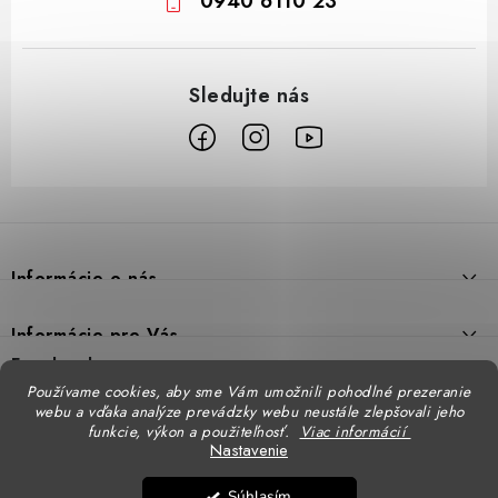
0940 6110 23
Z
á
p
Informácie o nás
ä
t
Prečo DUAL BP
Informácie pre Vás
i
Predajne
Facebook
Reklamačný poriadok
e
Používame cookies, aby sme Vám umožnili pohodlné prezeranie
Doprava
webu a vďaka analýze prevádzky webu neustále zlepšovali jeho
Formulár na výmenu tovaru
Katalógy
funkcie, výkon a použiteľnosť.
Viac informácií
Kontakt
Nastavenie
Formulár na vrátenie tovaru
STENSO - kompletné OOPP
Kontakty - pobočky
DUAL BP pre firmy
Súhlasím