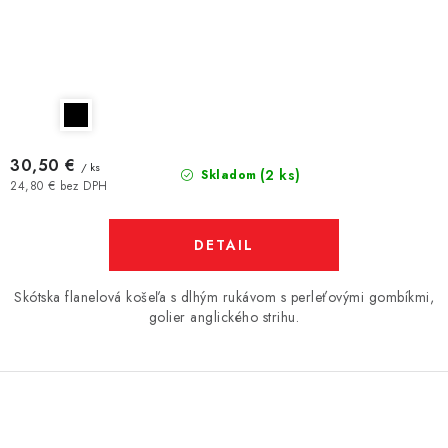
30,50 €
/ ks
(2 ks)
Skladom
24,80 € bez DPH
DETAIL
Skótska flanelová košeľa s dlhým rukávom s perleťovými gombíkmi,
golier anglického strihu.
O