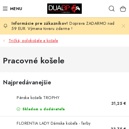
Prejsť
Hľad
na
obsah
Doprava ZADARMO nad
NOVÉ
59 EUR. Výmena tovaru zdarma !
PRACOVNÉ ODEVY
Tričká, polokošele a košele
OBUV
Pracovné košele
HOTEL A SLUŽBY
Najpredávanejšie
ZDRAVOTNÍCTVO
Pánska košeľa TROPHY
OCHRANNÉ POMÔCKY
31,25 €
Skladom u dodávateľa
PROFESIE
FLORENTIA LADY Dámska košeľa - farby
33,75 €