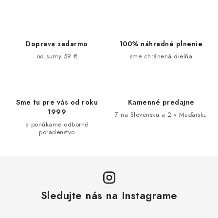
v
l
á
d
Doprava zadarmo
100% náhradné plnenie
a
od sumy 59 €
sme chránená dielňa
c
i
e
Sme tu pre vás od roku
Kamenné predajne
p
1999
7 na Slovensku a 2 v Maďarsku
r
a ponúkame odborné
v
poradenstvo
k
y
v
ý
p
Sledujte nás na Instagrame
i