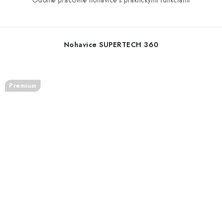
Odolné pracovné nohavice s praktickými funkciami
Nohavice SUPERTECH 360
Premium