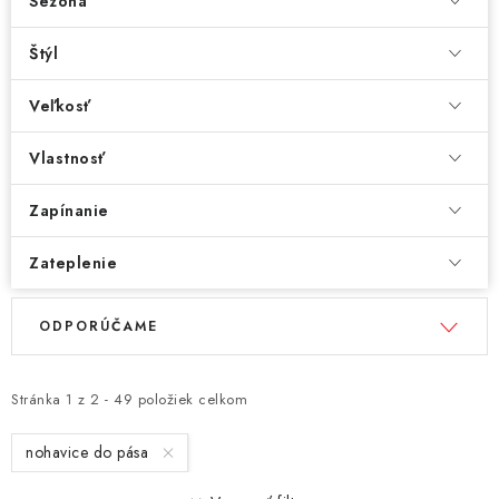
Sezóna
Štýl
Veľkosť
Vlastnosť
Zapínanie
Zateplenie
V
R
ODPORÚČAME
ý
a
p
d
i
e
Stránka
1
z
2
-
49
položiek celkom
s
n
nohavice do pása
p
i
r
e