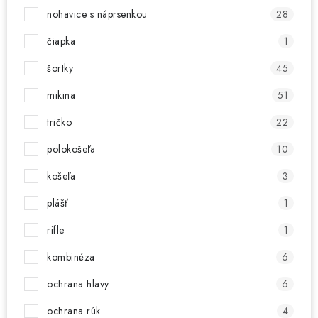
nohavice s náprsenkou
28
čiapka
1
šortky
45
mikina
51
tričko
22
polokošeľa
10
košeľa
3
plášť
1
rifle
1
kombinéza
6
ochrana hlavy
6
ochrana rúk
4