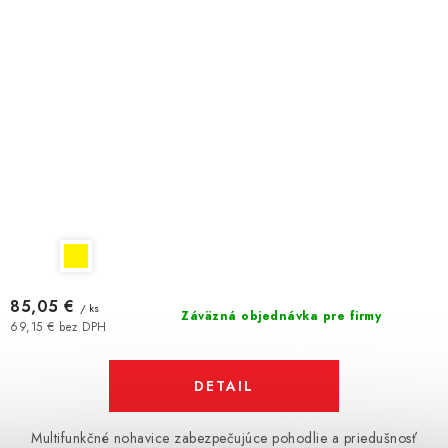
85,05 €
/ ks
Záväzná objednávka pre firmy
69,15 € bez DPH
DETAIL
Multifunkčné nohavice zabezpečujúce pohodlie a priedušnosť