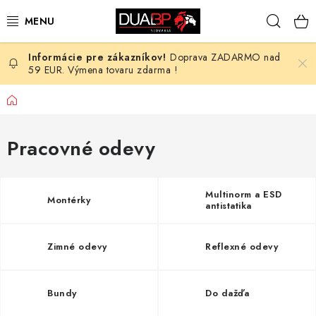
Prejsť
Hľad
na
obsah
Doprava ZADARMO nad
NOVÉ
59 EUR. Výmena tovaru zdarma !
PRACOVNÉ ODEVY
Domov
OBUV
Pracovné odevy
HOTEL A SLUŽBY
Multinorm a ESD
Montérky
antistatika
ZDRAVOTNÍCTVO
OCHRANNÉ POMÔCKY
Zimné odevy
Reflexné odevy
PROFESIE
Bundy
Do dažďa