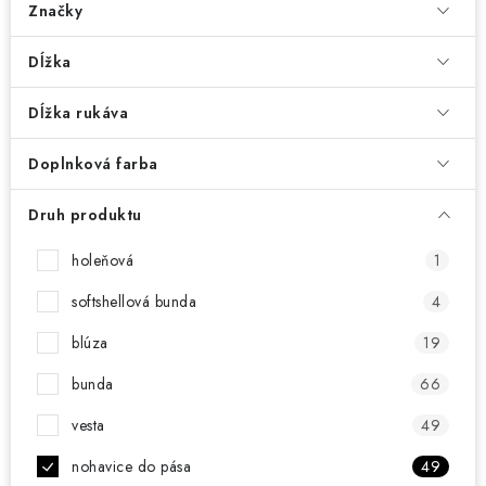
Značky
Dĺžka
Dĺžka rukáva
Doplnková farba
Druh produktu
holeňová
1
softshellová bunda
4
blúza
19
bunda
66
vesta
49
nohavice do pása
49