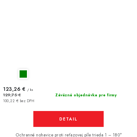
123,26 €
/ ks
129,75 €
Záväzná objednávka pre firmy
100,22 € bez DPH
DETAIL
Ochranné nohavice proti reťazovej píle trieda 1 – 180°