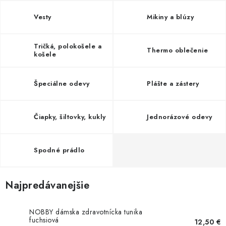
AKCIE
Vesty
Mikiny a blúzy
% OUTLET
Tričká, polokošele a
Thermo oblečenie
košele
Predajne
Kontakt
Chránená dielňa
Pre firmy
Katalógy
Doprava, platba a zľavy
Potlač lôg
Špeciálne odevy
Plášte a zástery
Formulár na výmenu tovaru
Kto sme
Reklamačný poriadok
Akcie v predajniach
Čiapky, šiltovky, kukly
Jednorázové odevy
Formulár na vrátenie tovaru /odstúpenie od zmluvy
Obchodné podmienky
Zásady ochrany osobných údajov
Pravidlá a nastavenia cookies
Moja objednávka
Spodné prádlo
Najpredávanejšie
NOBBY dámska zdravotnícka tunika
fuchsiová
12,50 €