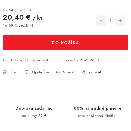
27,54 €
–25 %
20,40 €
/ ks
16,59 € bez DPH
Jednotková cena:
DO KOŠÍKA
Kód tovaru:
Zvoľte variant
Značka:
PORTWEST
Tlač
Opýtať sa
Strážiť
Zdieľať
Doprava zadarmo
100% náhradné plnenie
od sumy 59 €
sme chránená dielňa