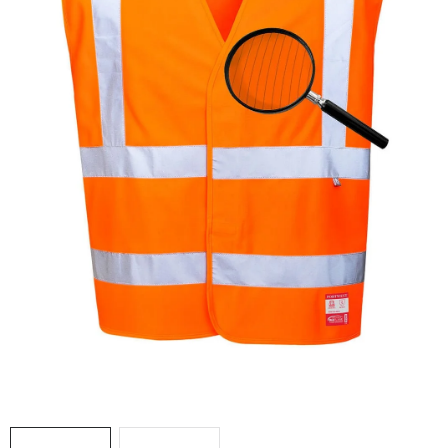
AKCIE
% OUTLET
Predajne
Kontakt
Chránená dielňa
Pre firmy
Katalógy
Doprava, platba a zľavy
Potlač lôg
Formulár na výmenu tovaru
Kto sme
Reklamačný poriadok
Akcie v predajniach
Formulár na vrátenie tovaru /odstúpenie od zmluvy
Obchodné podmienky
Zásady ochrany osobných údajov
Pravidlá a nastavenia cookies
Moja objednávka