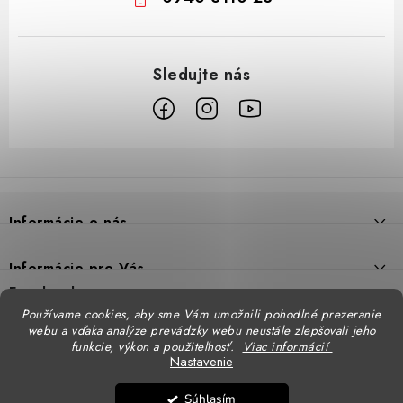
Z
á
p
Informácie o nás
ä
t
Prečo DUAL BP
Informácie pre Vás
i
Predajne
Facebook
Reklamačný poriadok
e
Používame cookies, aby sme Vám umožnili pohodlné prezeranie
Doprava
webu a vďaka analýze prevádzky webu neustále zlepšovali jeho
Formulár na výmenu tovaru
Katalógy
funkcie, výkon a použiteľnosť.
Viac informácií
Kontakt
Nastavenie
Formulár na vrátenie tovaru
STENSO - kompletné OOPP
Kontakty - pobočky
DUAL BP pre firmy
Súhlasím