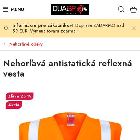
Prejsť
Hľad
na
obsah
Doprava ZADARMO nad
NOVÉ
59 EUR. Výmena tovaru zdarma !
PRACOVNÉ ODEVY
Nehorľavé odevy
OBUV
Nehorľavá antistatická reflexná
vesta
HOTEL A SLUŽBY
ZDRAVOTNÍCTVO
25 %
Akcia
OCHRANNÉ POMÔCKY
PROFESIE