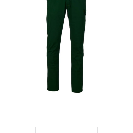
AKCIE
% OUTLET
Predajne
Kontakt
Chránená dielňa
Pre firmy
Katalógy
Doprava, platba a zľavy
Potlač lôg
Formulár na výmenu tovaru
Kto sme
Reklamačný poriadok
Akcie v predajniach
Formulár na vrátenie tovaru /odstúpenie od zmluvy
Obchodné podmienky
Zásady ochrany osobných údajov
Pravidlá a nastavenia cookies
Moja objednávka