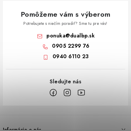
Pomôžeme vám s výberom
Potrebujete s niečím poradiť? Sme tu pre vás!
ponuka
@
dualbp.sk
0905 2299 76
0940 6110 23
Z
á
p
Informácie o nás