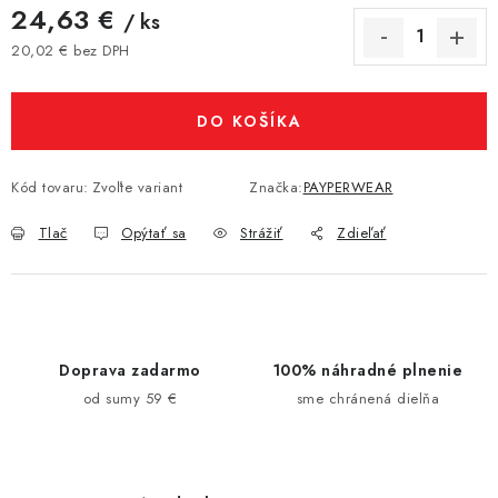
24,63 €
/ ks
20,02 € bez DPH
Jednotková cena:
DO KOŠÍKA
Kód tovaru:
Zvoľte variant
Značka:
PAYPERWEAR
Tlač
Opýtať sa
Strážiť
Zdieľať
Doprava zadarmo
100% náhradné plnenie
od sumy 59 €
sme chránená dielňa