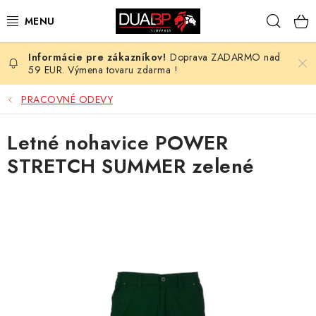
Prejsť
Hľad
na
obsah
Doprava ZADARMO nad
NOVÉ
59 EUR. Výmena tovaru zdarma !
PRACOVNÉ ODEVY
PRACOVNÉ ODEVY
OBUV
Letné nohavice POWER
STRETCH SUMMER zelené
HOTEL A SLUŽBY
ZDRAVOTNÍCTVO
OCHRANNÉ POMÔCKY
PROFESIE