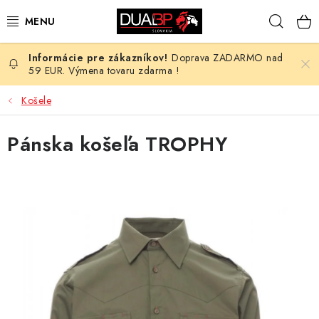
Prejsť
Hľad
na
obsah
Doprava ZADARMO nad
NOVÉ
59 EUR. Výmena tovaru zdarma !
PRACOVNÉ ODEVY
Košele
OBUV
Pánska košeľa TROPHY
HOTEL A SLUŽBY
ZDRAVOTNÍCTVO
OCHRANNÉ POMÔCKY
PROFESIE