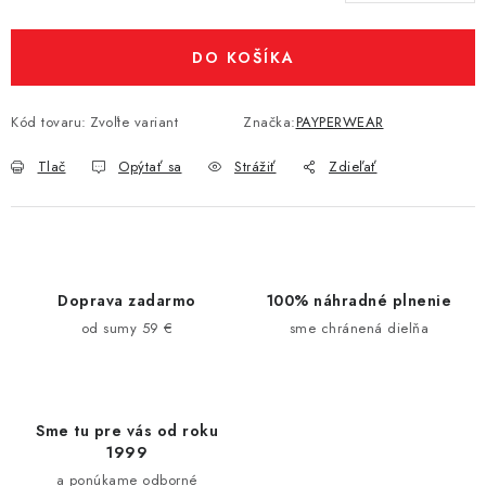
Jednotková cena:
DO KOŠÍKA
Kód tovaru:
Zvoľte variant
Značka:
PAYPERWEAR
Tlač
Opýtať sa
Strážiť
Zdieľať
Doprava zadarmo
100% náhradné plnenie
od sumy 59 €
sme chránená dielňa
Sme tu pre vás od roku
1999
a ponúkame odborné