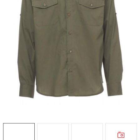
AKCIE
% OUTLET
Predajne
Kontakt
Chránená dielňa
Pre firmy
Katalógy
Doprava, platba a zľavy
Potlač lôg
Formulár na výmenu tovaru
Kto sme
Reklamačný poriadok
Akcie v predajniach
Formulár na vrátenie tovaru /odstúpenie od zmluvy
Obchodné podmienky
Zásady ochrany osobných údajov
Pravidlá a nastavenia cookies
Moja objednávka