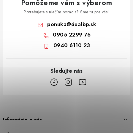
Pomôžeme vám s výberom
Potrebujete s niečím poradiť? Sme tu pre vás!
ponuka
@
dualbp.sk
0905 2299 76
0940 6110 23
Z
á
p
Informácie o nás
ä
t
Prečo DUAL BP