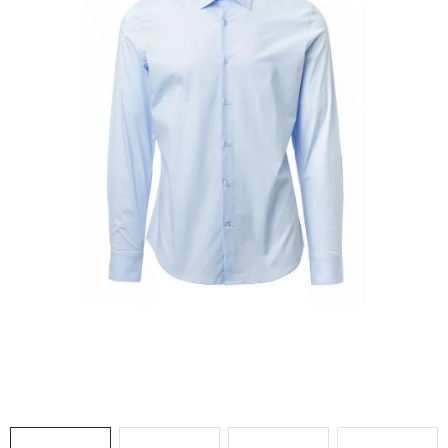
AKCIE
% OUTLET
Predajne
Kontakt
Chránená dielňa
Pre firmy
Katalógy
Doprava, platba a zľavy
Potlač lôg
Formulár na výmenu tovaru
Kto sme
Reklamačný poriadok
Akcie v predajniach
Formulár na vrátenie tovaru /odstúpenie od zmluvy
Obchodné podmienky
Zásady ochrany osobných údajov
Pravidlá a nastavenia cookies
Moja objednávka