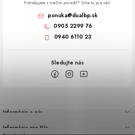
Potrebujete s niečím poradiť? Sme tu pre vás!
ponuka
@
dualbp.sk
0905 2299 76
0940 6110 23
Z
á
p
Informácie o nás
ä
t
Prečo DUAL BP
Informácie pre Vás
i