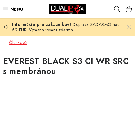
Prejsť
Hľad
na
obsah
Doprava ZADARMO nad
NOVÉ
59 EUR. Výmena tovaru zdarma !
PRACOVNÉ ODEVY
Členkové
OBUV
EVEREST BLACK S3 CI WR SRC
s membránou
HOTEL A SLUŽBY
ZDRAVOTNÍCTVO
OCHRANNÉ POMÔCKY
PROFESIE