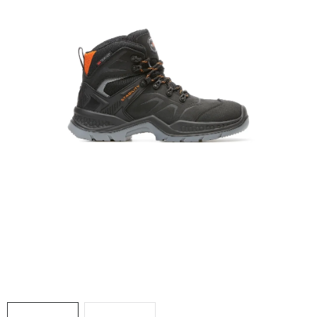
AKCIE
% OUTLET
Predajne
Kontakt
Chránená dielňa
Pre firmy
Katalógy
Doprava, platba a zľavy
Potlač lôg
Formulár na výmenu tovaru
Kto sme
Reklamačný poriadok
Akcie v predajniach
Formulár na vrátenie tovaru /odstúpenie od zmluvy
Obchodné podmienky
Zásady ochrany osobných údajov
Pravidlá a nastavenia cookies
Moja objednávka