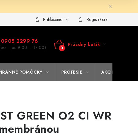
ulár na výmenu tovaru
Kto sme
Reklamačný poriadok
A
Prihlásenie
Registrácia
0905 2299 76
Prázdny košík
(po – pi: 9:00 – 17:00)
NÁKUPNÝ
KOŠÍK
HRANNÉ POMÔCKY
PROFESIE
AKCIE
% O
ST GREEN O2 CI WR
 membránou