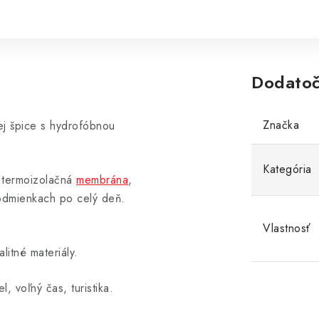
Dodatoč
Značka
j špice s hydrofóbnou
Kategória
á termoizolačná
membrána
,
ch podmienkach po celý deň.
Vlastnosť
litné materiály.
, voľný čas, turistika.