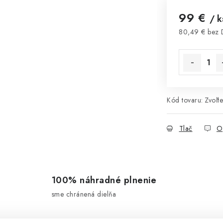
99 €
/ k
80,49 € bez
Jednotková 
Kód tovaru:
Zvoľte
Tlač
O
100% náhradné plnenie
sme chránená dielňa