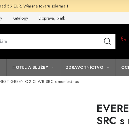
d 59 EUR. Výmena tovaru zdarma !
my
Katalógy
Doprava, platba a zľavy
Potlač lôg
Form
HOTEL A SLUŽBY
ZDRAVOTNÍCTVO
OC
REST GREEN O2 CI WR SRC s membránou
EVERE
SRC s