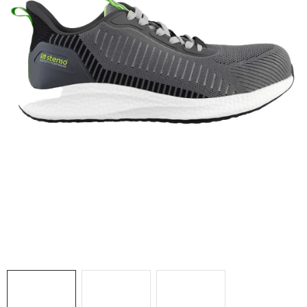
AKCIE
% OUTLET
Predajne
Kontakt
Chránená dielňa
Pre firmy
Katalógy
Doprava, platba a zľavy
Potlač lôg
Formulár na výmenu tovaru
Kto sme
Reklamačný poriadok
Akcie v predajniach
Formulár na vrátenie tovaru /odstúpenie od zmluvy
Obchodné podmienky
Zásady ochrany osobných údajov
Pravidlá a nastavenia cookies
Moja objednávka