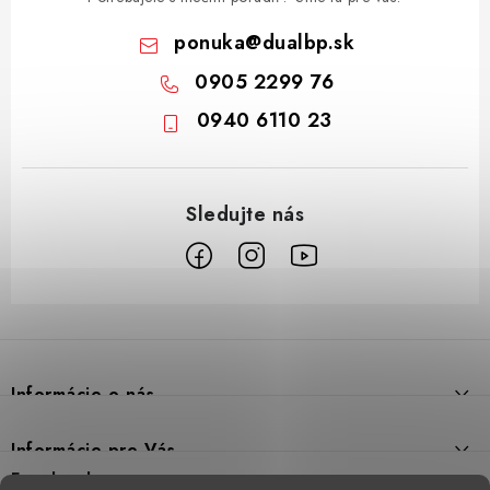
ponuka
@
dualbp.sk
0905 2299 76
0940 6110 23
Z
á
p
Informácie o nás
ä
t
Prečo DUAL BP
Informácie pre Vás
i
Predajne
Facebook