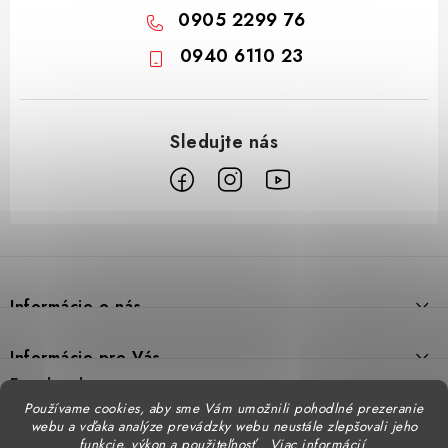
0905 2299 76
0940 6110 23
Z
á
p
Informácie o nás
ä
t
Prečo DUAL BP
Informácie pre Vás
i
Predajne
Facebook
Reklamačný poriadok
e
Používame cookies, aby sme Vám umožnili pohodlné prezeranie
Doprava
webu a vďaka analýze prevádzky webu neustále zlepšovali jeho
Formulár na výmenu tovaru
Katalógy
funkcie, výkon a použiteľnosť.
Viac informácií