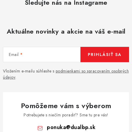
AKCIE
Sledujte nás na Instagrame
% OUTLET
Aktuálne novinky a akcie na váš e-mail
Predajne
Kontakt
Chránená dielňa
Pre firmy
Katalógy
Doprava, platba a zľavy
Potlač lôg
Formulár na výmenu tovaru
Kto sme
Reklamačný poriadok
Email
PRIHLÁSIŤ SA
Akcie v predajniach
Formulár na vrátenie tovaru /odstúpenie od zmluvy
Vložením e-mailu súhlasíte s
podmienkami so spracovaním osobných
údajov
.
Obchodné podmienky
Zásady ochrany osobných údajov
Pravidlá a nastavenia cookies
Moja objednávka
Pomôžeme vám s výberom
Potrebujete s niečím poradiť? Sme tu pre vás!
ponuka
@
dualbp.sk