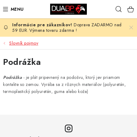
Prejsť
Hľad
na
obsah
Doprava ZADARMO nad
NOVÉ
59 EUR. Výmena tovaru zdarma !
PRACOVNÉ ODEVY
Slovník pojmov
OBUV
Podrážka
HOTEL A SLUŽBY
Podrážka
- je plát pripevnený na podošvu, ktorý jev priamom
kontakte so zemou. Vyrába sa z rôznych materiálov (polyuretán,
ZDRAVOTNÍCTVO
termoplastický polyuretán, guma alebo koža)
OCHRANNÉ POMÔCKY
PROFESIE