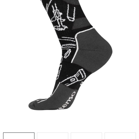
AKCIE
% OUTLET
Predajne
Kontakt
Chránená dielňa
Pre firmy
Katalógy
Doprava, platba a zľavy
Potlač lôg
Formulár na výmenu tovaru
Kto sme
Reklamačný poriadok
Akcie v predajniach
Formulár na vrátenie tovaru /odstúpenie od zmluvy
Obchodné podmienky
Zásady ochrany osobných údajov
Pravidlá a nastavenia cookies
Moja objednávka