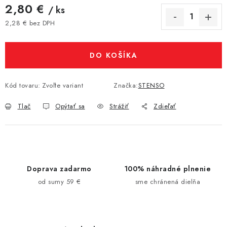
2,80 €
/ ks
2,28 € bez DPH
Jednotková cena:
DO KOŠÍKA
Kód tovaru:
Zvoľte variant
Značka:
STENSO
Tlač
Opýtať sa
Strážiť
Zdieľať
Doprava zadarmo
100% náhradné plnenie
od sumy 59 €
sme chránená dielňa