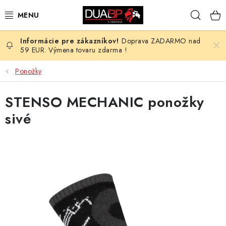
Prejsť
Hľad
na
obsah
Doprava ZADARMO nad
NOVÉ
59 EUR. Výmena tovaru zdarma !
PRACOVNÉ ODEVY
Ponožky
OBUV
STENSO MECHANIC ponožky
sivé
HOTEL A SLUŽBY
ZDRAVOTNÍCTVO
OCHRANNÉ POMÔCKY
PROFESIE