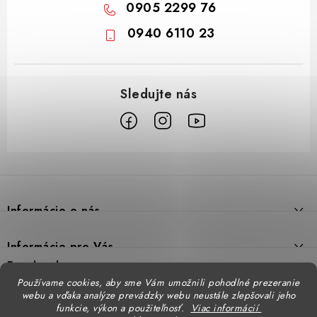
0905 2299 76
0940 6110 23
Z
á
p
Informácie o nás
ä
t
Prečo DUAL BP
Informácie pre Vás
i
Predajne
Facebook
Reklamačný poriadok
e
Používame cookies, aby sme Vám umožnili pohodlné prezeranie
Doprava
webu a vďaka analýze prevádzky webu neustále zlepšovali jeho
Formulár na výmenu tovaru
Katalógy
funkcie, výkon a použiteľnosť.
Viac informácií