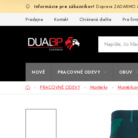
Prejsť
Doprava ZADARMO na
na
obsah
Predajne
Kontakt
Chránená dielňa
Pre fir
NOVÉ
PRACOVNÉ ODEVY
OBUV
Domov
PRACOVNÉ ODEVY
Montérky
Montérkové