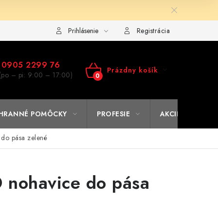
ulár na výmenu tovaru
Kto sme
Reklamačný poriadok
A
Prihlásenie
Registrácia
0905 2299 76
Prázdny košík
(po – pi: 9:00 – 17:00)
NÁKUPNÝ
KOŠÍK
HRANNÉ POMÔCKY
PROFESIE
AKCIE
% O
do pása zelené
 nohavice do pása