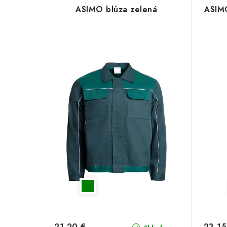
ASIMO blúza zelená
ASIMO
21,20 €
23,15