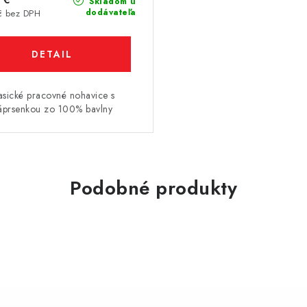
Skladom u
dodávateľa
€ bez DPH
DETAIL
asické pracovné nohavice s
áprsenkou zo 100% bavlny
Podobné produkty