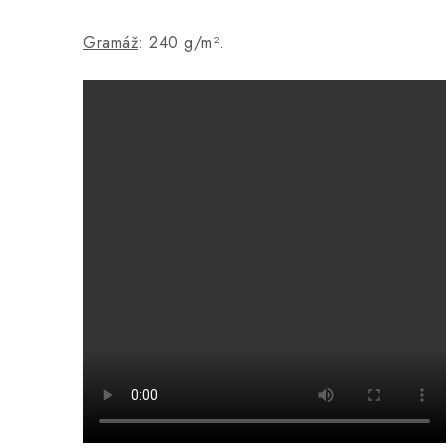
Gramáž
: 240 g/m².