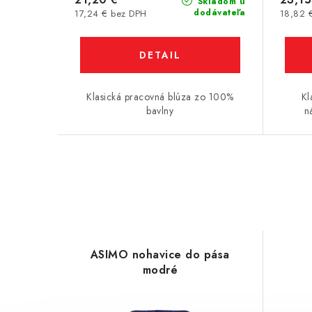
Skladom u
dodávateľa
17,24 € bez DPH
18,82 
DETAIL
Klasická pracovná blúza zo 100%
Kl
bavlny
n
ASIMO nohavice do pása
modré