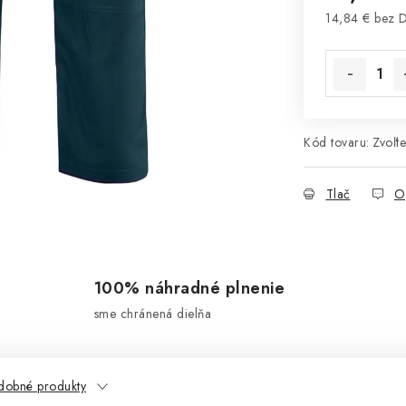
14,84 € bez 
Jednotková 
Kód tovaru:
Zvoľte
Tlač
O
100% náhradné plnenie
sme chránená dielňa
dobné produkty