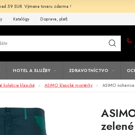
d 59 EUR. Výmena tovaru zdarma !
my
Katalógy
Doprava, platba a zľavy
Potlač lôg
Form
HOTEL A SLUŽBY
ZDRAVOTNÍCTVO
OC
 kolekcie klasické
ASIMO klasické montérky
ASIMO nohavice 
ASIMO
zelené