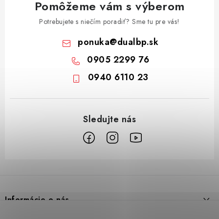
Pomôžeme vám s výberom
Potrebujete s niečím poradiť? Sme tu pre vás!
ponuka
@
dualbp.sk
0905 2299 76
0940 6110 23
Z
á
p
Informácie o nás
ä
Prečo DUAL BP