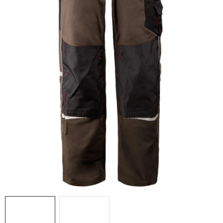
AKCIE
% OUTLET
Predajne
Kontakt
Chránená dielňa
Pre firmy
Katalógy
Doprava, platba a zľavy
Potlač lôg
Formulár na výmenu tovaru
Kto sme
Reklamačný poriadok
Akcie v predajniach
Formulár na vrátenie tovaru /odstúpenie od zmluvy
Obchodné podmienky
Zásady ochrany osobných údajov
Pravidlá a nastavenia cookies
Moja objednávka