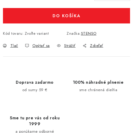
Jednotková cena:
DO KOŠÍKA
Kód tovaru:
Zvoľte variant
Značka:
STENSO
Tlač
Opýtať sa
Strážiť
Zdieľať
Doprava zadarmo
100% náhradné plnenie
od sumy 59 €
sme chránená dielňa
Sme tu pre vás od roku
1999
a ponúkame odborné