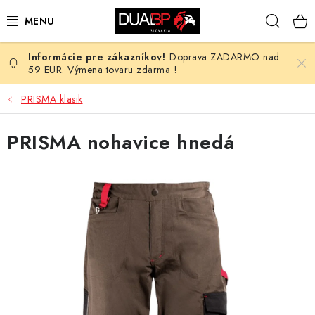
Prejsť
Hľad
na
obsah
Doprava ZADARMO nad
NOVÉ
59 EUR. Výmena tovaru zdarma !
PRACOVNÉ ODEVY
PRISMA klasik
OBUV
PRISMA nohavice hnedá
HOTEL A SLUŽBY
ZDRAVOTNÍCTVO
OCHRANNÉ POMÔCKY
PROFESIE