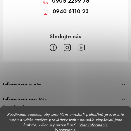
0905 2299 76
0940 6110 23
Z
á
p
Informácie o nás
ä
t
Prečo DUAL BP
Informácie pre Vás
i
Predajne
Facebook
Reklamačný poriadok
e
Používame cookies, aby sme Vám umožnili pohodlné prezeranie
Doprava
webu a vďaka analýze prevádzky webu neustále zlepšovali jeho
Formulár na výmenu tovaru
Katalógy
funkcie, výkon a použiteľnosť.
Viac informácií
Kontakt
Nastavenie