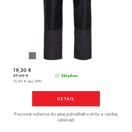
19,30 €
27,60 €
Skladom
15,69 € bez DPH
DETAIL
Pracovné nohavice do pása pohodlného strihu a vysokej
odolnosti