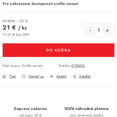
31,10 €
–32 %
21 €
/ ks
17,07 € bez DPH
Jednotková cena:
DO KOŠÍKA
Kód tovaru:
Zvoľte variant
Značka:
STENSO
Tlač
Opýtať sa
Strážiť
Zdieľať
Doprava zadarmo
100% náhradné plnenie
od sumy 59 €
sme chránená dielňa