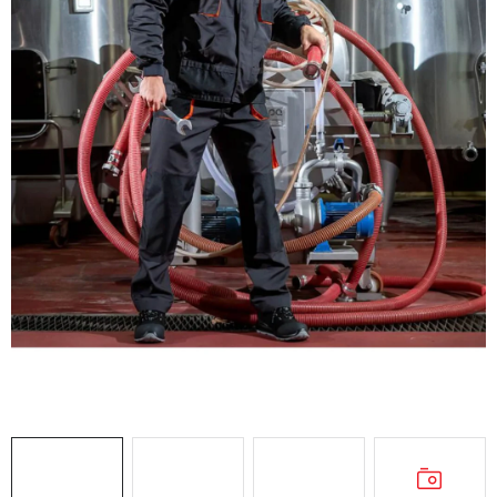
AKCIE
% OUTLET
Predajne
Kontakt
Chránená dielňa
Pre firmy
Katalógy
Doprava, platba a zľavy
Potlač lôg
Formulár na výmenu tovaru
Kto sme
Reklamačný poriadok
Akcie v predajniach
Formulár na vrátenie tovaru /odstúpenie od zmluvy
Obchodné podmienky
Zásady ochrany osobných údajov
Pravidlá a nastavenia cookies
Moja objednávka