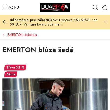
Prejsť
Hľad
na
obsah
Doprava ZADARMO nad
NOVÉ
59 EUR. Výmena tovaru zdarma !
PRACOVNÉ ODEVY
EMERTON kolekcia
OBUV
EMERTON blúza šedá
HOTEL A SLUŽBY
32 %
ZDRAVOTNÍCTVO
Akcia
OCHRANNÉ POMÔCKY
PROFESIE