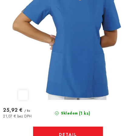
25,92 €
/ ks
(1 ks)
Skladom
21,07 € bez DPH
DETAIL