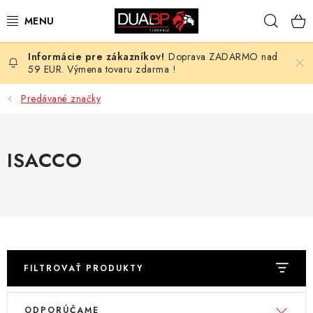
Prejsť
Hľad
na
obsah
Doprava ZADARMO nad
NOVÉ
59 EUR. Výmena tovaru zdarma !
PRACOVNÉ ODEVY
Predávané značky
OBUV
ISACCO
HOTEL A SLUŽBY
ZDRAVOTNÍCTVO
OCHRANNÉ POMÔCKY
FILTROVAŤ PRODUKTY
PROFESIE
V
R
ODPORÚČAME