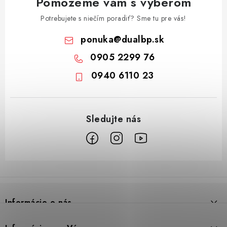
Pomôžeme vám s výberom
Potrebujete s niečím poradiť? Sme tu pre vás!
ponuka
@
dualbp.sk
0905 2299 76
0940 6110 23
Z
á
p
Informácie o nás
ä
t
Prečo DUAL BP