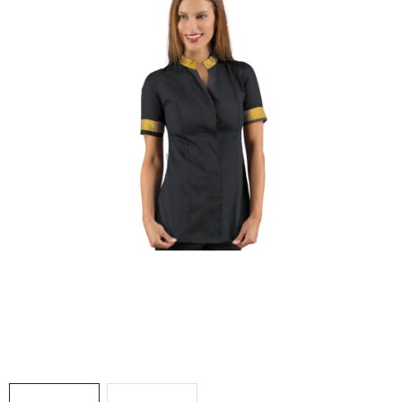
AKCIE
% OUTLET
Predajne
Kontakt
Chránená dielňa
Pre firmy
Katalógy
Doprava, platba a zľavy
Potlač lôg
Formulár na výmenu tovaru
Kto sme
Reklamačný poriadok
Akcie v predajniach
Formulár na vrátenie tovaru /odstúpenie od zmluvy
Obchodné podmienky
Zásady ochrany osobných údajov
Pravidlá a nastavenia cookies
Moja objednávka