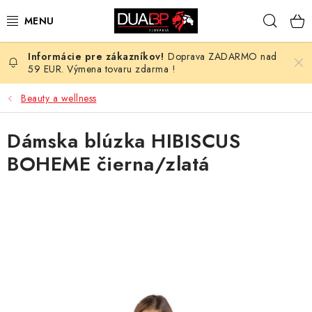
Prejsť
Hľad
na
obsah
Doprava ZADARMO nad
NOVÉ
59 EUR. Výmena tovaru zdarma !
PRACOVNÉ ODEVY
Beauty a wellness
OBUV
Dámska blúzka HIBISCUS
BOHEME čierna/zlatá
HOTEL A SLUŽBY
ZDRAVOTNÍCTVO
OCHRANNÉ POMÔCKY
PROFESIE