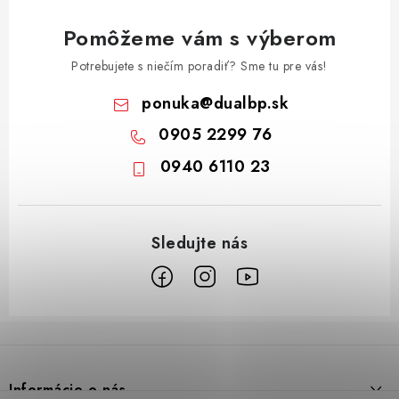
Pomôžeme vám s výberom
Potrebujete s niečím poradiť? Sme tu pre vás!
ponuka
@
dualbp.sk
0905 2299 76
0940 6110 23
Z
á
p
Informácie o nás