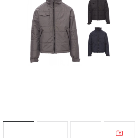
AKCIE
% OUTLET
Predajne
Kontakt
Chránená dielňa
Pre firmy
Katalógy
Doprava, platba a zľavy
Potlač lôg
Formulár na výmenu tovaru
Kto sme
Reklamačný poriadok
Akcie v predajniach
Formulár na vrátenie tovaru /odstúpenie od zmluvy
Obchodné podmienky
Zásady ochrany osobných údajov
Pravidlá a nastavenia cookies
Moja objednávka