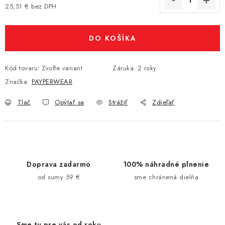
25,51 € bez DPH
Jednotková cena:
DO KOŠÍKA
Kód tovaru:
Zvoľte variant
Záruka
:
2 roky
Značka:
PAYPERWEAR
Tlač
Opýtať sa
Strážiť
Zdieľať
Doprava zadarmo
100% náhradné plnenie
od sumy 59 €
sme chránená dielňa
Sme tu pre vás od roku