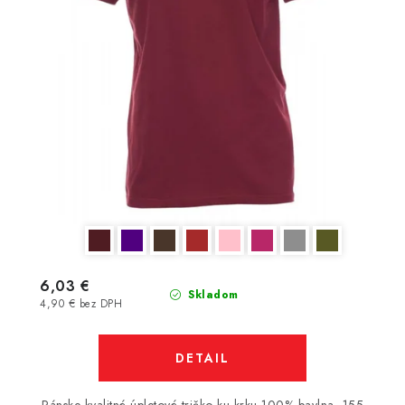
6,03 €
Skladom
4,90 € bez DPH
DETAIL
Pánske kvalitné úpletové tričko ku krku,100% bavlna, 155