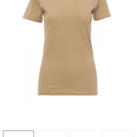
AKCIE
% OUTLET
Predajne
Kontakt
Chránená dielňa
Pre firmy
Katalógy
Doprava, platba a zľavy
Potlač lôg
Formulár na výmenu tovaru
Kto sme
Reklamačný poriadok
Akcie v predajniach
Formulár na vrátenie tovaru /odstúpenie od zmluvy
Obchodné podmienky
Zásady ochrany osobných údajov
Pravidlá a nastavenia cookies
Moja objednávka