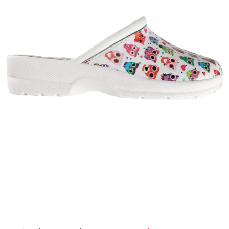
AKCIE
% OUTLET
Predajne
Kontakt
Chránená dielňa
Pre firmy
Katalógy
Doprava, platba a zľavy
Potlač lôg
Formulár na výmenu tovaru
Kto sme
Reklamačný poriadok
Akcie v predajniach
Formulár na vrátenie tovaru /odstúpenie od zmluvy
Obchodné podmienky
Zásady ochrany osobných údajov
Pravidlá a nastavenia cookies
Moja objednávka