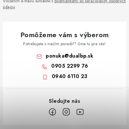
Vložením e-mailu súhlasíte s
podmienkami so spracovaním osobných
údajov
.
Pomôžeme vám s výberom
Potrebujete s niečím poradiť? Sme tu pre vás!
ponuka
@
dualbp.sk
0905 2299 76
0940 6110 23
Z