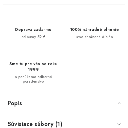
Doprava zadarmo
100% náhradné plnenie
od sumy 59 €
sme chránená dielňa
Sme tu pre vás od roku
1999
a ponúkame odborné
poradenstvo
Popis
Súvisiace súbory (1)