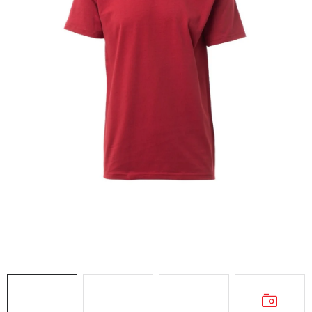
AKCIE
% OUTLET
Predajne
Kontakt
Chránená dielňa
Pre firmy
Katalógy
Doprava, platba a zľavy
Potlač lôg
Formulár na výmenu tovaru
Kto sme
Reklamačný poriadok
Akcie v predajniach
Formulár na vrátenie tovaru /odstúpenie od zmluvy
Obchodné podmienky
Zásady ochrany osobných údajov
Pravidlá a nastavenia cookies
Moja objednávka