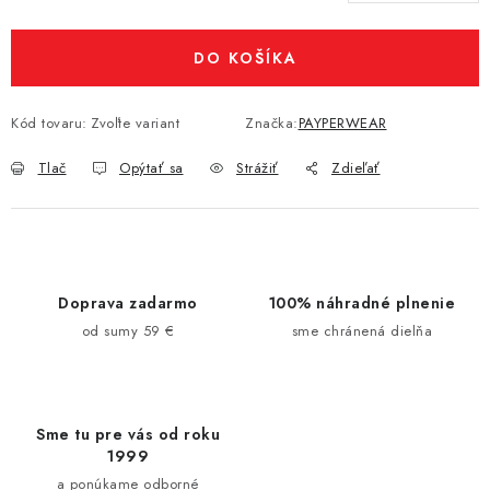
Jednotková cena:
DO KOŠÍKA
Kód tovaru:
Zvoľte variant
Značka:
PAYPERWEAR
Tlač
Opýtať sa
Strážiť
Zdieľať
Doprava zadarmo
100% náhradné plnenie
od sumy 59 €
sme chránená dielňa
Sme tu pre vás od roku
1999
a ponúkame odborné