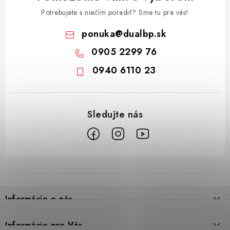
Potrebujete s niečím poradiť? Sme tu pre vás!
ponuka
@
dualbp.sk
0905 2299 76
0940 6110 23
Z
á
p
Informácie o nás
ä
t
Prečo DUAL BP
Informácie pre Vás