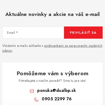
AKCIE
% OUTLET
Aktuálne novinky a akcie na váš e-mail
Predajne
Kontakt
Chránená dielňa
Pre firmy
Email
PRIHLÁSIŤ SA
Katalógy
Doprava, platba a zľavy
Potlač lôg
Formulár na výmenu tovaru
Kto sme
Reklamačný poriadok
Vložením e-mailu súhlasíte s
podmienkami so spracovaním osobných
Akcie v predajniach
údajov
.
Formulár na vrátenie tovaru /odstúpenie od zmluvy
Obchodné podmienky
Zásady ochrany osobných údajov
Pravidlá a nastavenia cookies
Moja objednávka
Pomôžeme vám s výberom
Potrebujete s niečím poradiť? Sme tu pre vás!
ponuka
@
dualbp.sk
0905 2299 76