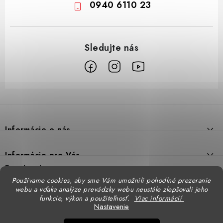
0940 6110 23
Z
á
p
Informácie o nás
ä
t
Prečo DUAL BP
Informácie pre Vás
i
Predajne
Facebook
Reklamačný poriadok
e
Používame cookies, aby sme Vám umožnili pohodlné prezeranie
Doprava
webu a vďaka analýze prevádzky webu neustále zlepšovali jeho
Formulár na výmenu tovaru
Katalógy
funkcie, výkon a použiteľnosť.
Viac informácií
Kontakt
Nastavenie
Formulár na vrátenie tovaru
STENSO - kompletné OOPP
Kontakty - pobočky