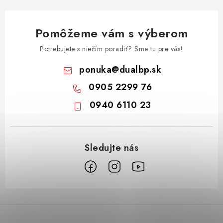
Pomôžeme vám s výberom
Potrebujete s niečím poradiť? Sme tu pre vás!
ponuka
@
dualbp.sk
0905 2299 76
0940 6110 23
Z
á
p