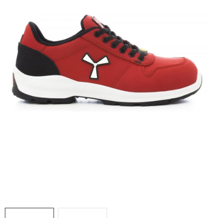
AKCIE
% OUTLET
Predajne
Kontakt
Chránená dielňa
Pre firmy
Katalógy
Doprava, platba a zľavy
Potlač lôg
Formulár na výmenu tovaru
Kto sme
Reklamačný poriadok
Akcie v predajniach
Formulár na vrátenie tovaru /odstúpenie od zmluvy
Obchodné podmienky
Zásady ochrany osobných údajov
Pravidlá a nastavenia cookies
Moja objednávka