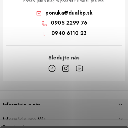
Potrebujete s niečím poradiť? Sme tu pre vás!
ponuka
@
dualbp.sk
0905 2299 76
0940 6110 23
Z
á
p
Informácie o nás
ä
t
Prečo DUAL BP
Informácie pre Vás
i
Predajne
Facebook