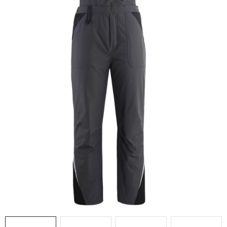
AKCIE
% OUTLET
Predajne
Kontakt
Chránená dielňa
Pre firmy
Katalógy
Doprava, platba a zľavy
Potlač lôg
Formulár na výmenu tovaru
Kto sme
Reklamačný poriadok
Akcie v predajniach
Formulár na vrátenie tovaru /odstúpenie od zmluvy
Obchodné podmienky
Zásady ochrany osobných údajov
Pravidlá a nastavenia cookies
Moja objednávka