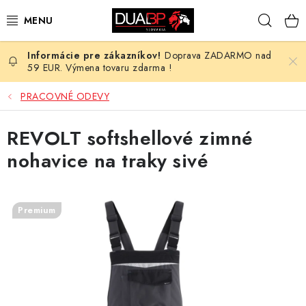
Prejsť
Hľad
na
obsah
Doprava ZADARMO nad
NOVÉ
59 EUR. Výmena tovaru zdarma !
PRACOVNÉ ODEVY
PRACOVNÉ ODEVY
OBUV
REVOLT softshellové zimné
nohavice na traky sivé
HOTEL A SLUŽBY
ZDRAVOTNÍCTVO
Premium
OCHRANNÉ POMÔCKY
PROFESIE