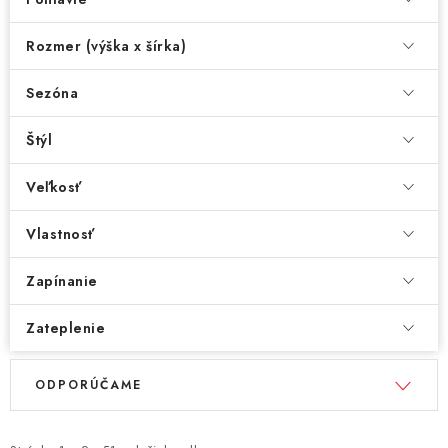
Rozmer (výška x šírka)
Sezóna
Štýl
Veľkosť
Vlastnosť
Zapínanie
Zateplenie
V
R
ODPORÚČAME
ý
a
p
d