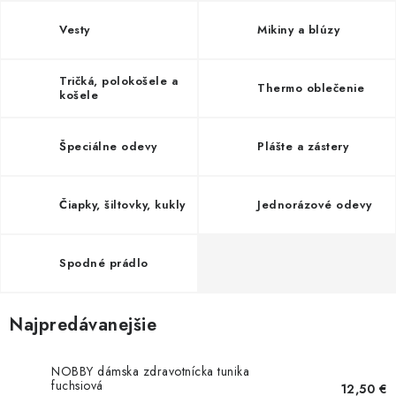
AKCIE
Vesty
Mikiny a blúzy
% OUTLET
Tričká, polokošele a
Thermo oblečenie
košele
Predajne
Kontakt
Chránená dielňa
Pre firmy
Katalógy
Doprava, platba a zľavy
Potlač lôg
Špeciálne odevy
Plášte a zástery
Formulár na výmenu tovaru
Kto sme
Reklamačný poriadok
Akcie v predajniach
Čiapky, šiltovky, kukly
Jednorázové odevy
Formulár na vrátenie tovaru /odstúpenie od zmluvy
Obchodné podmienky
Zásady ochrany osobných údajov
Pravidlá a nastavenia cookies
Moja objednávka
Spodné prádlo
Najpredávanejšie
NOBBY dámska zdravotnícka tunika
fuchsiová
12,50 €