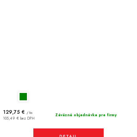
129,75 €
/ ks
Záväzná objednávka pre firmy
105,49 € bez DPH
DETAIL