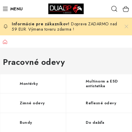
Prejsť
Hľad
na
obsah
Doprava ZADARMO nad
NOVÉ
59 EUR. Výmena tovaru zdarma !
PRACOVNÉ ODEVY
Domov
OBUV
Pracovné odevy
HOTEL A SLUŽBY
Multinorm a ESD
Montérky
antistatika
ZDRAVOTNÍCTVO
OCHRANNÉ POMÔCKY
Zimné odevy
Reflexné odevy
PROFESIE
Bundy
Do dažďa