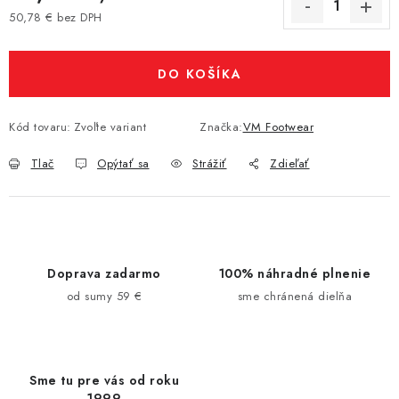
50,78 € bez DPH
Jednotková cena:
DO KOŠÍKA
Kód tovaru:
Zvoľte variant
Značka:
VM Footwear
Tlač
Opýtať sa
Strážiť
Zdieľať
Doprava zadarmo
100% náhradné plnenie
od sumy 59 €
sme chránená dielňa
Sme tu pre vás od roku
1999