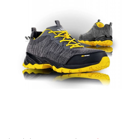
AKCIE
% OUTLET
Predajne
Kontakt
Chránená dielňa
Pre firmy
Katalógy
Doprava, platba a zľavy
Potlač lôg
Formulár na výmenu tovaru
Kto sme
Reklamačný poriadok
Akcie v predajniach
Formulár na vrátenie tovaru /odstúpenie od zmluvy
Obchodné podmienky
Zásady ochrany osobných údajov
Pravidlá a nastavenia cookies
Moja objednávka