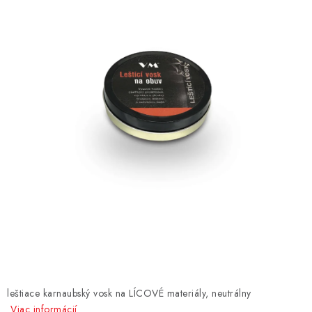
AKCIE
% OUTLET
Predajne
Kontakt
Chránená dielňa
Pre firmy
Katalógy
Doprava, platba a zľavy
Potlač lôg
Formulár na výmenu tovaru
Kto sme
Reklamačný poriadok
Akcie v predajniach
Formulár na vrátenie tovaru /odstúpenie od zmluvy
Obchodné podmienky
Zásady ochrany osobných údajov
Pravidlá a nastavenia cookies
Moja objednávka
leštiace karnaubský vosk na LÍCOVÉ materiály, neutrálny
Viac informácií