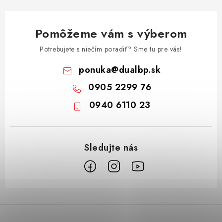
Pomôžeme vám s výberom
Potrebujete s niečím poradiť? Sme tu pre vás!
ponuka
@
dualbp.sk
0905 2299 76
0940 6110 23
Z
á