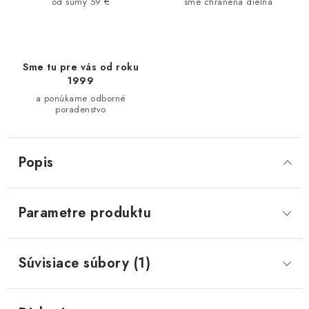
od sumy 59 €
sme chránená dielňa
Sme tu pre vás od roku
1999
a ponúkame odborné
poradenstvo
Popis
Parametre produktu
Súvisiace súbory (1)