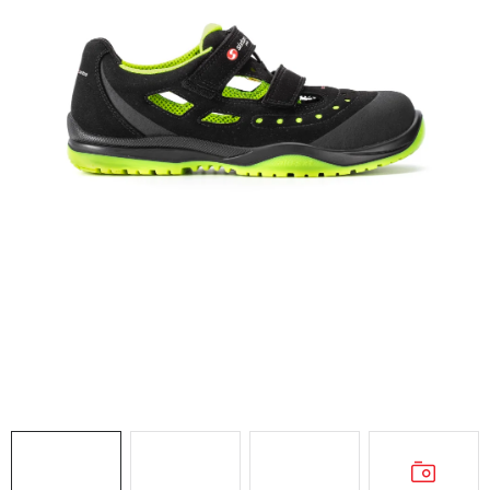
AKCIE
% OUTLET
Predajne
Kontakt
Chránená dielňa
Pre firmy
Katalógy
Doprava, platba a zľavy
Potlač lôg
Formulár na výmenu tovaru
Kto sme
Reklamačný poriadok
Akcie v predajniach
Formulár na vrátenie tovaru /odstúpenie od zmluvy
Obchodné podmienky
Zásady ochrany osobných údajov
Pravidlá a nastavenia cookies
Moja objednávka