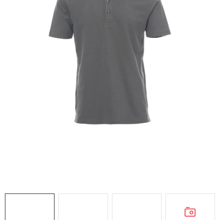
AKCIE
% OUTLET
Predajne
Kontakt
Chránená dielňa
Pre firmy
Katalógy
Doprava, platba a zľavy
Potlač lôg
Formulár na výmenu tovaru
Kto sme
Reklamačný poriadok
Akcie v predajniach
Formulár na vrátenie tovaru /odstúpenie od zmluvy
Obchodné podmienky
Zásady ochrany osobných údajov
Pravidlá a nastavenia cookies
Moja objednávka