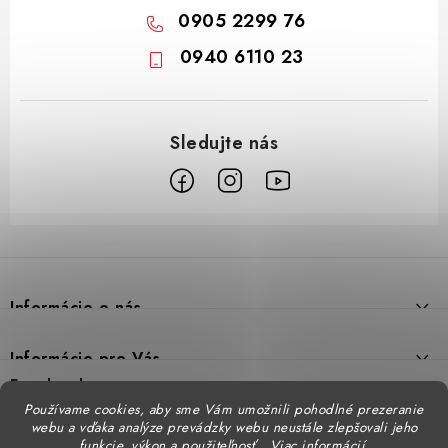
0905 2299 76
0940 6110 23
Z
á
p
Informácie o nás
ä
t
Prečo DUAL BP
Informácie pre Vás
i
Predajne
Facebook
Reklamačný poriadok
e
Používame cookies, aby sme Vám umožnili pohodlné prezeranie
Doprava
webu a vďaka analýze prevádzky webu neustále zlepšovali jeho
Formulár na výmenu tovaru
Katalógy
funkcie, výkon a použiteľnosť.
Viac informácií