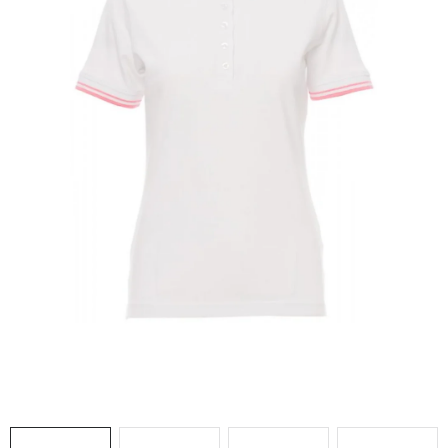
AKCIE
% OUTLET
Predajne
Kontakt
Chránená dielňa
Pre firmy
Katalógy
Doprava, platba a zľavy
Potlač lôg
Formulár na výmenu tovaru
Kto sme
Reklamačný poriadok
Akcie v predajniach
Formulár na vrátenie tovaru /odstúpenie od zmluvy
Obchodné podmienky
Zásady ochrany osobných údajov
Pravidlá a nastavenia cookies
Moja objednávka