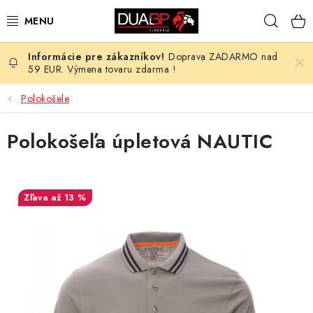
Prejsť
Hľad
na
obsah
Doprava ZADARMO nad
NOVÉ
59 EUR. Výmena tovaru zdarma !
PRACOVNÉ ODEVY
Polokošele
OBUV
Polokošeľa úpletová NAUTIC
HOTEL A SLUŽBY
až 13 %
ZDRAVOTNÍCTVO
OCHRANNÉ POMÔCKY
PROFESIE