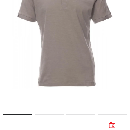
AKCIE
% OUTLET
Predajne
Kontakt
Chránená dielňa
Pre firmy
Katalógy
Doprava, platba a zľavy
Potlač lôg
Formulár na výmenu tovaru
Kto sme
Reklamačný poriadok
Akcie v predajniach
Formulár na vrátenie tovaru /odstúpenie od zmluvy
Obchodné podmienky
Zásady ochrany osobných údajov
Pravidlá a nastavenia cookies
Moja objednávka