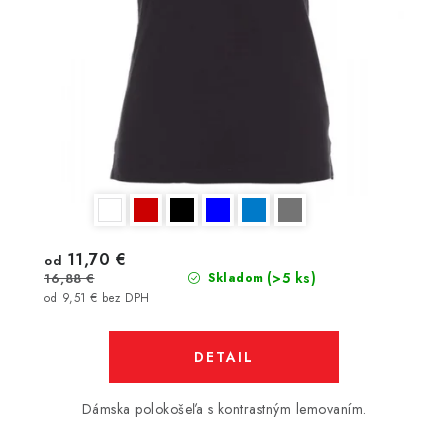
11,70 €
od
(>5 ks)
16,88 €
Skladom
od 9,51 € bez DPH
DETAIL
Dámska polokošeľa s kontrastným lemovaním.