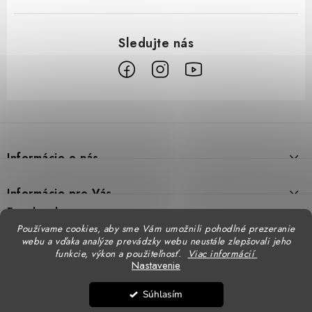
Z
á
p
Informácie o nás
ä
t
Prečo DUAL BP
Informácie pre Vás
i
Predajne
Facebook
Reklamačný poriadok
e
Používame cookies, aby sme Vám umožnili pohodlné prezeranie
Doprava
webu a vďaka analýze prevádzky webu neustále zlepšovali jeho
Formulár na výmenu tovaru
Katalógy
funkcie, výkon a použiteľnosť.
Viac informácií
Kontakt
Nastavenie
Formulár na vrátenie tovaru
STENSO - kompletné OOPP
Kontakty - pobočky
DUAL BP pre firmy
Súhlasím
Obchodné podmienky
CXS - kompletné OOPP