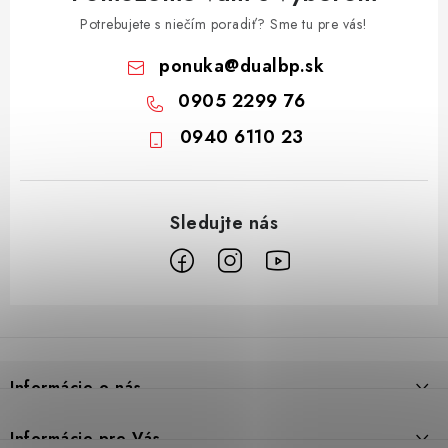
Potrebujete s niečím poradiť? Sme tu pre vás!
ponuka
@
dualbp.sk
0905 2299 76
0940 6110 23
Z
á
p
Informácie o nás
ä
t
Prečo DUAL BP
Informácie pre Vás