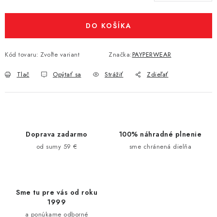
Jednotková cena:
DO KOŠÍKA
Kód tovaru:
Zvoľte variant
Značka:
PAYPERWEAR
Tlač
Opýtať sa
Strážiť
Zdieľať
Doprava zadarmo
100% náhradné plnenie
od sumy 59 €
sme chránená dielňa
Sme tu pre vás od roku
1999
a ponúkame odborné