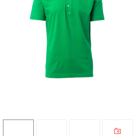
AKCIE
% OUTLET
Predajne
Kontakt
Chránená dielňa
Pre firmy
Katalógy
Doprava, platba a zľavy
Potlač lôg
Formulár na výmenu tovaru
Kto sme
Reklamačný poriadok
Akcie v predajniach
Formulár na vrátenie tovaru /odstúpenie od zmluvy
Obchodné podmienky
Zásady ochrany osobných údajov
Pravidlá a nastavenia cookies
Moja objednávka