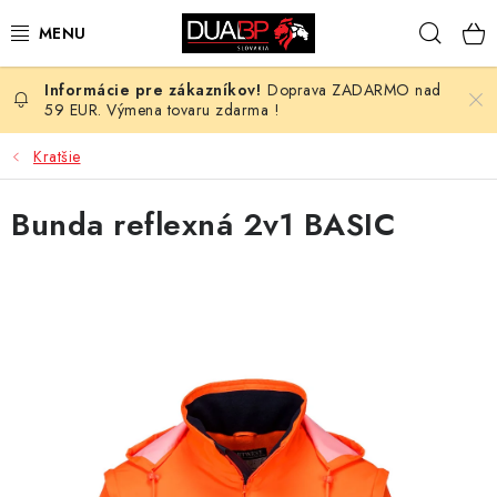
Prejsť
Hľad
na
obsah
Doprava ZADARMO nad
NOVÉ
59 EUR. Výmena tovaru zdarma !
PRACOVNÉ ODEVY
Kratšie
OBUV
Bunda reflexná 2v1 BASIC
HOTEL A SLUŽBY
ZDRAVOTNÍCTVO
OCHRANNÉ POMÔCKY
PROFESIE