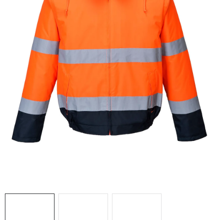
AKCIE
% OUTLET
Predajne
Kontakt
Chránená dielňa
Pre firmy
Katalógy
Doprava, platba a zľavy
Potlač lôg
Formulár na výmenu tovaru
Kto sme
Reklamačný poriadok
Akcie v predajniach
Formulár na vrátenie tovaru /odstúpenie od zmluvy
Obchodné podmienky
Zásady ochrany osobných údajov
Pravidlá a nastavenia cookies
Moja objednávka