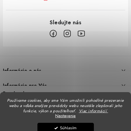
Z
á
p
Informácie o nás
ä
t
Prečo DUAL BP
Informácie pre Vás
i
Predajne
Facebook
Reklamačný poriadok
e
Používame cookies, aby sme Vám umožnili pohodlné prezeranie
Doprava
webu a vďaka analýze prevádzky webu neustále zlepšovali jeho
Formulár na výmenu tovaru
Katalógy
funkcie, výkon a použiteľnosť.
Viac informácií
Kontakt
Nastavenie
Formulár na vrátenie tovaru
STENSO - kompletné OOPP
Kontakty - pobočky
DUAL BP pre firmy
Súhlasím
Obchodné podmienky