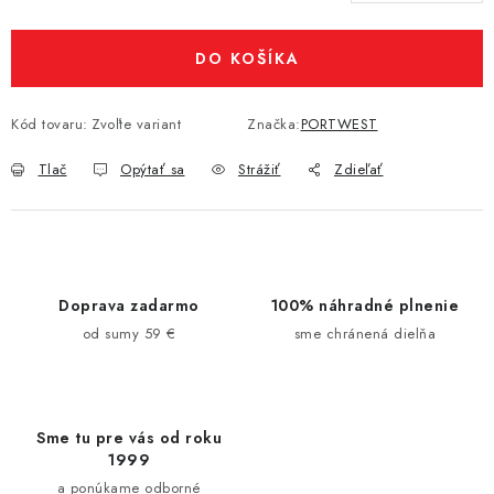
Jednotková cena:
DO KOŠÍKA
Kód tovaru:
Zvoľte variant
Značka:
PORTWEST
Tlač
Opýtať sa
Strážiť
Zdieľať
Doprava zadarmo
100% náhradné plnenie
od sumy 59 €
sme chránená dielňa
Sme tu pre vás od roku
1999
a ponúkame odborné