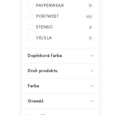
PAYPERWEAR
9
PORTWEST
46
STENSO
4
VELILLA
3
Doplnková farba
Druh produktu
Farba
Gramáž