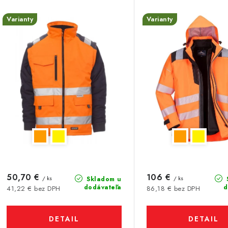
n
p
Varianty
Varianty
i
e
s
p
p
r
r
o
o
d
d
u
u
k
k
t
50,70 €
106 €
/ ks
/ ks
Skladom u
dodávateľa
d
41,22 € bez DPH
86,18 € bez DPH
o
o
v
DETAIL
DETAIL