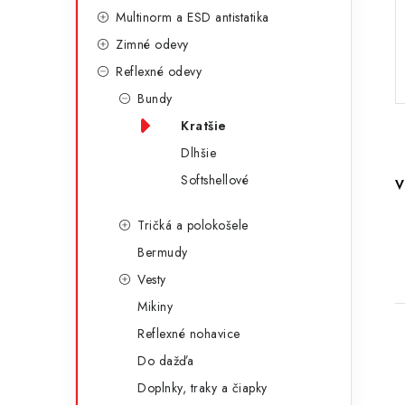
g
ý
Multinorm a ESD antistatika
ó
Zimné odevy
p
r
Reflexné odevy
a
i
Bundy
e
n
Kratšie
e
Dlhšie
Softshellové
V
l
Tričká a polokošele
Bermudy
Vesty
Mikiny
Reflexné nohavice
Do dažďa
Doplnky, traky a čiapky