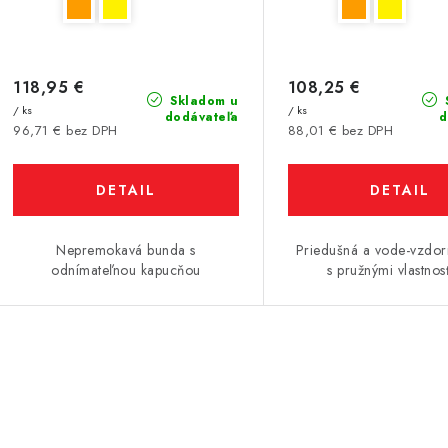
118,95 €
108,25 €
Skladom u
/ ks
/ ks
dodávateľa
d
96,71 € bez DPH
88,01 € bez DPH
DETAIL
DETAIL
Nepremokavá bunda s
Priedušná a vode-vzdo
odnímateľnou kapucňou
s pružnými vlastno