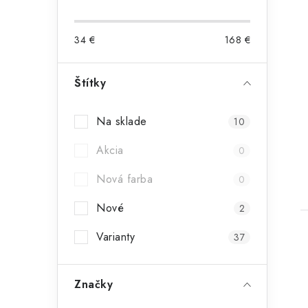
34
€
168
€
Štítky
Na sklade
10
Akcia
0
Nová farba
0
Nové
2
Varianty
37
Značky