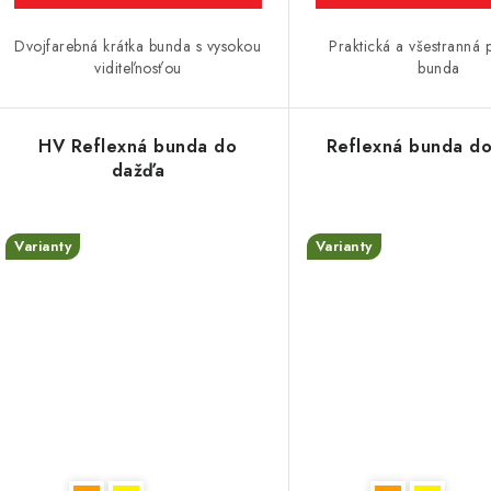
v
Dvojfarebná krátka bunda s vysokou
Praktická a všestranná
viditeľnosťou
bunda
HV Reflexná bunda do
Reflexná bunda d
dažďa
Varianty
Varianty