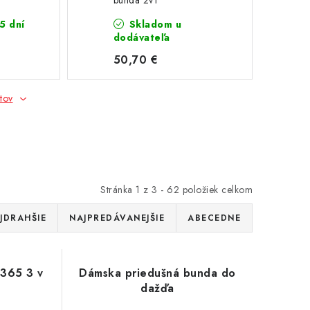
bunda 2v1
5 dní
Skladom u
dodávateľa
50,70 €
tov
Stránka
1
z
3
-
62
položiek celkom
JDRAHŠIE
NAJPREDÁVANEJŠIE
ABECEDNE
365 3 v
Dámska priedušná bunda do
dažďa