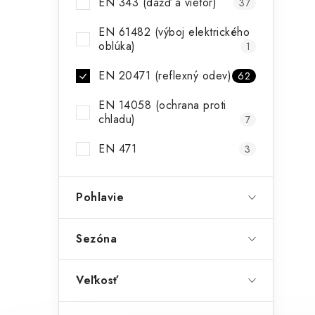
EN 343 (dážď a vietor)
37
EN 61482 (výboj elektrického
oblúka)
1
EN 20471 (reflexný odev)
62
EN 14058 (ochrana proti
chladu)
7
EN 471
3
Pohlavie
Sezóna
Veľkosť