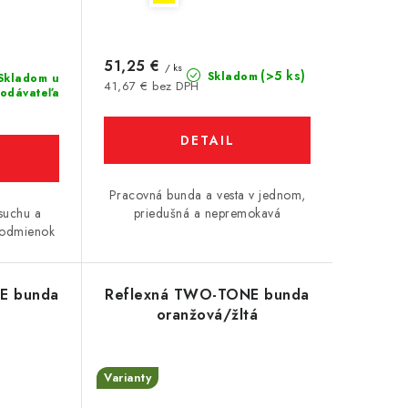
51,25 €
/ ks
(>5 ks)
Skladom
Skladom u
41,67 € bez DPH
odávateľa
DETAIL
Pracovná bunda a vesta v jednom,
 suchu a
priedušná a nepremokavá
podmienok
E bunda
Reflexná TWO-TONE bunda
oranžová/žltá
Varianty