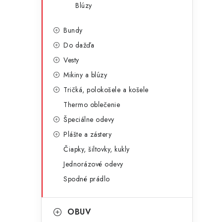
Blúzy
i
Bundy
Do dažďa
Vesty
Mikiny a blúzy
Tričká, polokošele a košele
Thermo oblečenie
Špeciálne odevy
Plášte a zástery
Čiapky, šiltovky, kukly
Jednorázové odevy
t
Spodné prádlo
OBUV