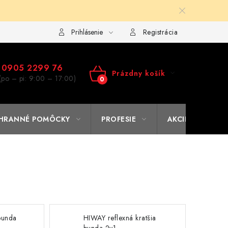
ulár na výmenu tovaru
Kto sme
Reklamačný poriadok
A
Prihlásenie
Registrácia
0905 2299 76
Prázdny košík
(po – pi: 9:00 – 17:00)
NÁKUPNÝ
KOŠÍK
HRANNÉ POMÔCKY
PROFESIE
AKCIE
% O
 bunda
HIWAY reflexná kratšia