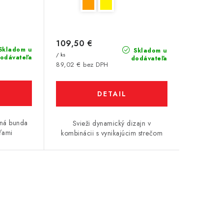
109,50 €
Skladom u
Skladom u
/ ks
odávateľa
dodávateľa
89,02 € bez DPH
DETAIL
rná bunda
Svieži dynamický dizajn v
sťami
kombinácii s vynikajúcim strečom