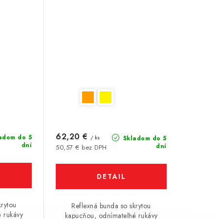
62,20 €
adom do 5
/ ks
Skladom do 5
dní
dní
50,57 € bez DPH
DETAIL
krytou
Reflexná bunda so skrytou
 rukávy
kapucňou, odnímateľné rukávy