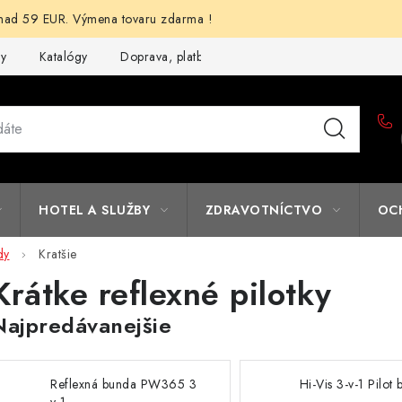
d 59 EUR. Výmena tovaru zdarma !
my
Katalógy
Doprava, platba a zľavy
Potlač lôg
Form
HOTEL A SLUŽBY
ZDRAVOTNÍCTVO
OC
dy
Kratšie
Krátke reflexné pilotky
Najpredávanejšie
Reflexná bunda PW365 3
Hi-Vis 3-v-1 Pilot