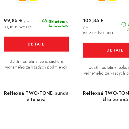
99,85 €
102,35 €
/ ks
Skladom u
dodávateľa
81,18 € bez DPH
/ ks
d
83,21 € bez DPH
DETAIL
DETAIL
Udrží nositeľa v teple, suchu a
viditeľného za každých podmienok
Udrží nositeľa v teple,
viditeľného za každých 
Reflexná TWO-TONE bunda
Reflexná TWO-TON
žlto-sivá
žlto-zelená