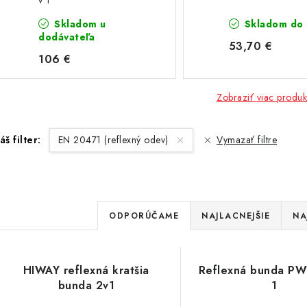
v 1
Skladom u
Skladom do 
dodávateľa
53,70 €
106 €
Zobraziť viac produk
áš filter:
EN 20471 (reflexný odev)
Vymazať filtre
R
ODPORÚČAME
NAJLACNEJŠIE
NA
a
d
V
HIWAY reflexná kratšia
Reflexná bunda PW
e
bunda 2v1
1
ý