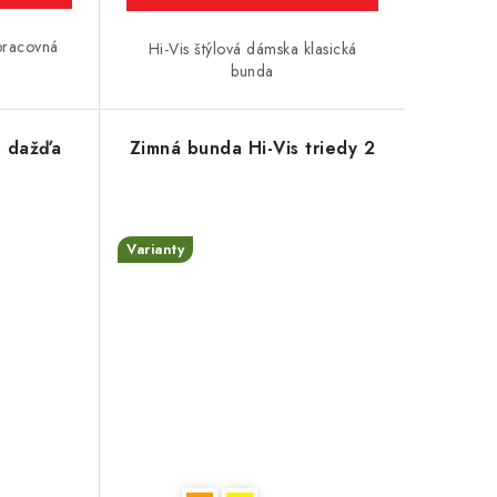
 pracovná
Hi-Vis štýlová dámska klasická
bunda
o dažďa
Zimná bunda Hi-Vis triedy 2
Varianty