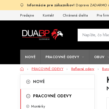
Prejsť
Doprava ZADARMO na
na
obsah
Predajne
Kontakt
Chránená dielňa
Pre fir
NOVÉ
PRACOVNÉ ODEVY
OBUV
Domov
PRACOVNÉ ODEVY
Reflexné odevy
Bun
B
K
Preskočiť
NOVÉ
kategórie
a
o
t
č
PRACOVNÉ ODEVY
e
n
Montérky