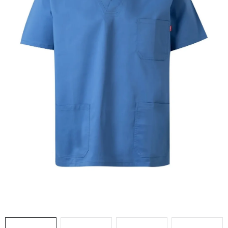
AKCIE
% OUTLET
Predajne
Kontakt
Chránená dielňa
Pre firmy
Katalógy
Doprava, platba a zľavy
Potlač lôg
Formulár na výmenu tovaru
Kto sme
Reklamačný poriadok
Akcie v predajniach
Formulár na vrátenie tovaru /odstúpenie od zmluvy
Obchodné podmienky
Zásady ochrany osobných údajov
Pravidlá a nastavenia cookies
Moja objednávka