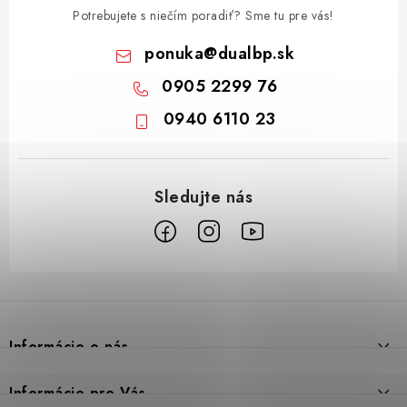
Potrebujete s niečím poradiť? Sme tu pre vás!
ponuka
@
dualbp.sk
0905 2299 76
0940 6110 23
Z
á
p
Informácie o nás
ä
t
Prečo DUAL BP
Informácie pre Vás