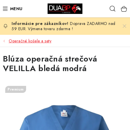
Prejsť
Hľad
na
obsah
Doprava ZADARMO nad
NOVÉ
59 EUR. Výmena tovaru zdarma !
PRACOVNÉ ODEVY
Operačné košele a sety
OBUV
Blúza operačná strečová
VELILLA bledá modrá
HOTEL A SLUŽBY
ZDRAVOTNÍCTVO
Premium
OCHRANNÉ POMÔCKY
PROFESIE