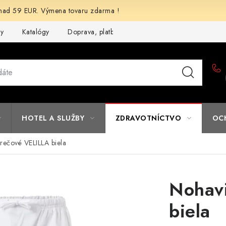
d 59 EUR. Výmena tovaru zdarma !
my
Katalógy
Doprava, platba a zľavy
Potlač lôg
Form
HOTEL A SLUŽBY
ZDRAVOTNÍCTVO
OC
rečové VELILLA biela
Nohavi
biela