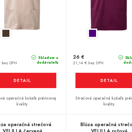
26 €
Skladom u
Skl
dodávateľa
dod
€ bez DPH
21,14 € bez DPH
DETAIL
DETAIL
ová operačná košeľa prémiovej
Strečová operačná košeľa pré
kvality.
kvality.
úza operačná strečová
Blúza operačná streč
VELILLA červená
VELILLA ružová