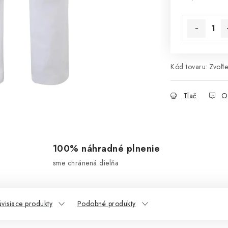
Jednotková 
Kód tovaru:
Zvoľte
Tlač
O
100% náhradné plnenie
sme chránená dielňa
visiace produkty
Podobné produkty