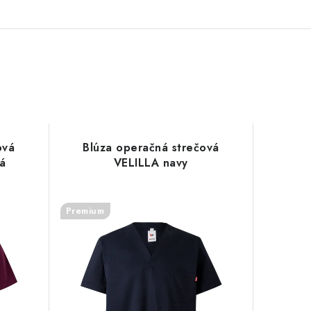
ová
Blúza operačná strečová
á
VELILLA navy
Premium