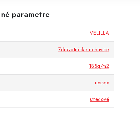
né parametre
VELILLA
adnejších prevádzok.
Zdravotnícke nohavice
185g/m2
unisex
strečové