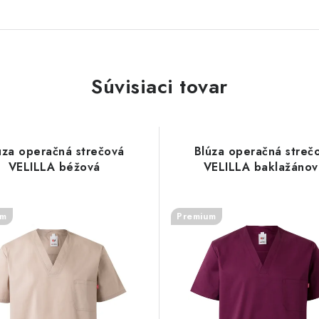
Súvisiaci tovar
úza operačná strečová
Blúza operačná streč
VELILLA béžová
VELILLA baklažánov
um
Premium