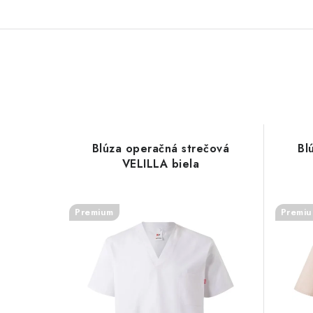
Blúza operačná strečová
Bl
VELILLA biela
Premium
Premi