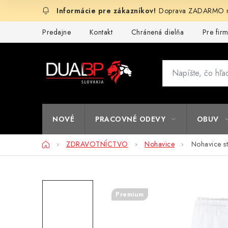
Prejsť
Doprava ZADARMO na
na
obsah
Predajne
Kontakt
Chránená dielňa
Pre fir
NOVÉ
PRACOVNÉ ODEVY
OBUV
Domov
ZDRAVOTNÍCTVO
Nohavice
Nohavice st
Premium