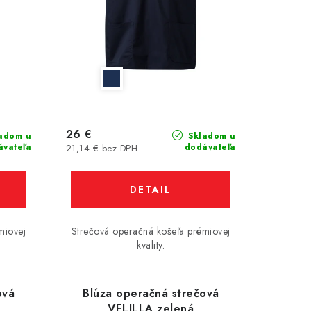
26 €
adom u
Skladom u
ávateľa
dodávateľa
21,14 € bez DPH
DETAIL
miovej
Strečová operačná košeľa prémiovej
kvality.
ová
Blúza operačná strečová
VELILLA zelená