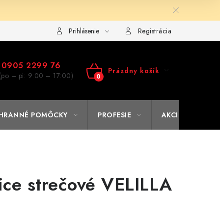
ulár na výmenu tovaru
Kto sme
Reklamačný poriadok
A
Prihlásenie
Registrácia
0905 2299 76
Prázdny košík
(po – pi: 9:00 – 17:00)
NÁKUPNÝ
KOŠÍK
HRANNÉ POMÔCKY
PROFESIE
AKCIE
% O
ce strečové VELILLA