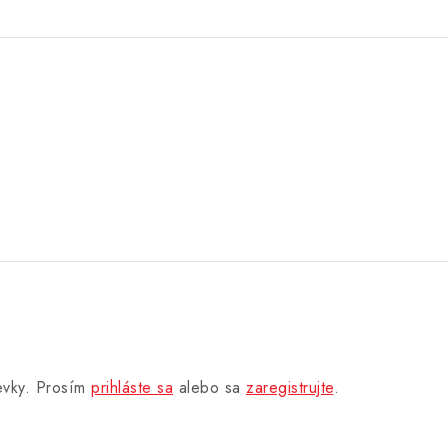
pevky. Prosím
prihláste sa
alebo sa
zaregistrujte
.