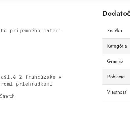
Dodatoč
Značka
ého príjemného materiálu, vhodnejšie do chl
Kategória
Gramáž
Pohlavie
ašité 2 francúzske vrecká

tromi priehradkami
Vlastnosť