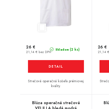
26 €
26 €
(2 ks)
Skladom
21,14 € bez DPH
21,14 
DETAIL
Strečová operačná košeľa prémiovej
Streč
kvality.
Blúza operačná strečová
Bl
VELILLA bledá modrá