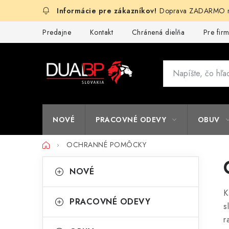
Prejsť
Doprava ZADARMO na
na
obsah
Predajne
Kontakt
Chránená dielňa
Pre fir
NOVÉ
PRACOVNÉ ODEVY
OBUV
Domov
OCHRANNÉ POMÔCKY
B
K
Preskočiť
NOVÉ
kategórie
a
o
K
t
č
PRACOVNÉ ODEVY
s
e
n
r