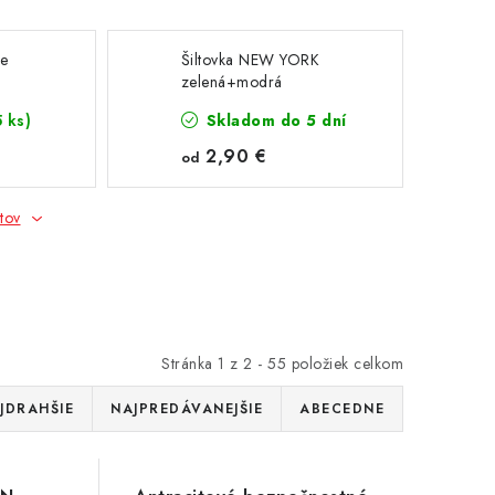
ce
Šiltovka NEW YORK
zelená+modrá
5 ks)
Skladom do 5 dní
2,90 €
od
tov
Stránka
1
z
2
-
55
položiek celkom
JDRAHŠIE
NAJPREDÁVANEJŠIE
ABECEDNE