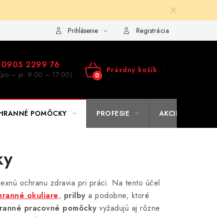
ulár na výmenu tovaru
Kto sme
Reklamačný poriadok
A
Prihlásenie
Registrácia
0905 2299 76
Prázdny košík
(po – pi: 9:00 – 17:00)
NÁKUPNÝ
KOŠÍK
HRANNÉ POMÔCKY
PROFESIE
AKCIE
% O
ky
xnú ochranu zdravia pri práci. Na tento účel
hranné okuliare
,
prilby
a podobne, ktoré
ranné pracovné pomôcky
vyžadujú aj rôzne