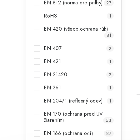
EN 812 (norma pre prilby)
27
RoHS
1
EN 420 (všeob.ochrana rúk)
81
EN 407
2
EN 421
1
EN 21420
2
EN 361
1
EN 20471 (reflexný odev)
1
EN 170 (ochrana pred UV
žiarením)
63
EN 166 (ochrana očí)
87