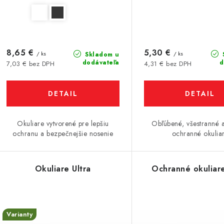
8,65 €
5,30 €
/ ks
/ ks
Skladom u
dodávateľa
d
7,03 € bez DPH
4,31 € bez DPH
DETAIL
DETAIL
Okuliare vytvorené pre lepšiu
Obľúbené, všestranné a
ochranu a bezpečnejšie nosenie
ochranné okulia
Okuliare Ultra
Ochranné okuliar
Varianty