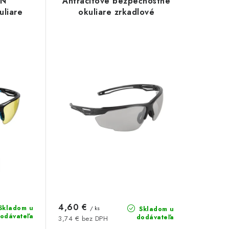
KN
Antracitové bezpečnostné
uliare
okuliare zrkadlové
4,60 €
Skladom u
/ ks
Skladom u
odávateľa
dodávateľa
3,74 € bez DPH