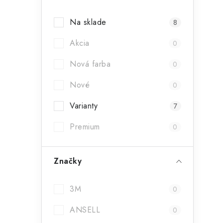
Na sklade
8
Akcia
0
i
Nová farba
0
Nové
0
Varianty
7
Premium
0
Značky
3M
0
t
ANSELL
0