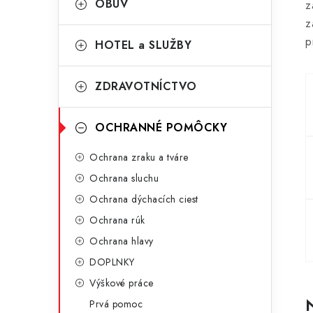
g
OBUV
z
ý
ó
z
p
p
r
HOTEL a SLUŽBY
a
i
ZDRAVOTNÍCTVO
e
n
e
OCHRANNÉ POMÔCKY
l
Ochrana zraku a tváre
Ochrana sluchu
Ochrana dýchacích ciest
Ochrana rúk
Ochrana hlavy
DOPLNKY
Výškové práce
Prvá pomoc