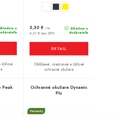
5,30 €
Skladom u
/ ks
Skladom u
odávateľa
dodávateľa
4,31 € bez DPH
DETAIL
 štýlové
Obľúbené, všestranné a štýlové
re
ochranné okuliare
e Peak
Ochranné okuliare Dynamic
Plu
Varianty