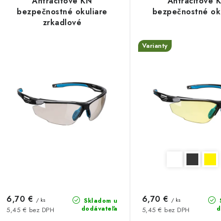
V
Antracitové KN
Antracitové 
e
bezpečnostné okuliare
bezpečnostné ok
ý
zrkadlové
n
p
Varianty
i
e
s
p
p
r
r
o
o
d
d
u
u
k
k
t
6,70 €
6,70 €
/ ks
/ ks
Skladom u
dodávateľa
d
5,45 € bez DPH
5,45 € bez DPH