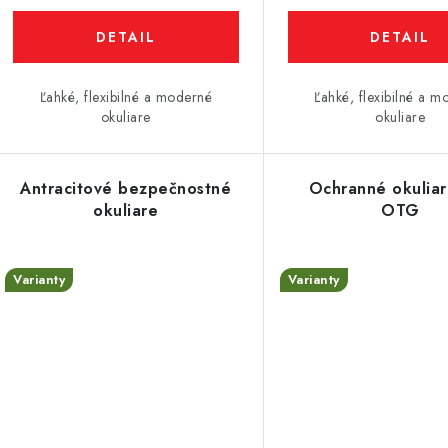
o
o
v
DETAIL
DETAIL
v
Ľahké, flexibilné a moderné
Ľahké, flexibilné a 
okuliare
okuliare
Antracitové bezpečnostné
Ochranné okulia
okuliare
OTG
Varianty
Varianty