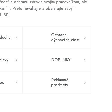
čnosť a ochranu zdravia svojim pracovníkom, ale
aním. Preto neváhajte a obstarajte svojim
L BP.
Ochrana
sluchu
dýchacích ciest
hlavy
DOPLNKY
Reklamné
oc
predmety