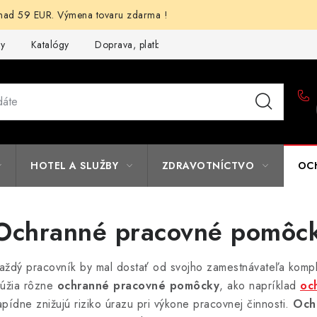
d 59 EUR. Výmena tovaru zdarma !
my
Katalógy
Doprava, platba a zľavy
Potlač lôg
Form
HOTEL A SLUŽBY
ZDRAVOTNÍCTVO
OC
Ochranné pracovné pomôc
aždý pracovník by mal dostať od svojho zamestnávateľa komple
lúžia rôzne
ochranné pracovné pomôcky
, ako napríklad
oc
apídne znižujú riziko úrazu pri výkone pracovnej činnosti.
Och