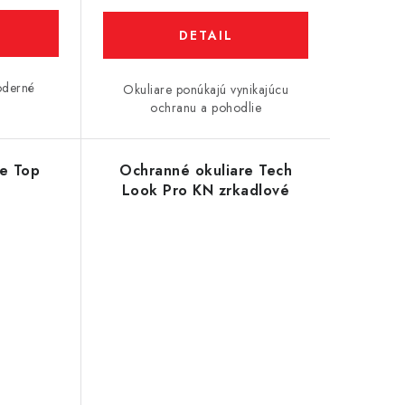
DETAIL
moderné
Okuliare ponúkajú vynikajúcu
ochranu a pohodlie
re Top
Ochranné okuliare Tech
Look Pro KN zrkadlové