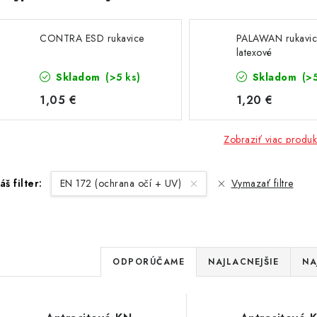
CONTRA ESD rukavice
PALAWAN rukavi
latexové
Skladom
(>5 ks)
Skladom
(>
1,05 €
1,20 €
Zobraziť viac produk
áš filter:
EN 172 (ochrana očí + UV)
Vymazať filtre
R
ODPORÚČAME
NAJLACNEJŠIE
NA
a
d