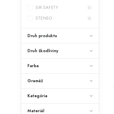
SIR SAFETY
0
STENSO
0
Druh produktu
Druh škodliviny
Farba
Gramáž
Kategória
Materiál