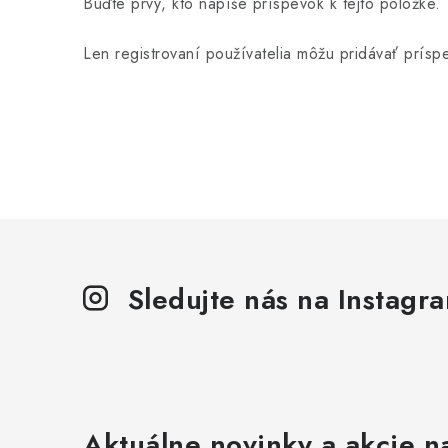
Buďte prvý, kto napíše príspevok k tejto položke.
Len registrovaní používatelia môžu pridávať prís
Sledujte nás na Instagr
Aktuálne novinky a akcie na