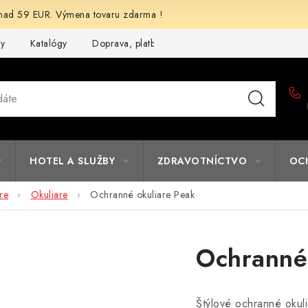
d 59 EUR. Výmena tovaru zdarma !
my
Katalógy
Doprava, platba a zľavy
Potlač lôg
Form
HOTEL A SLUŽBY
ZDRAVOTNÍCTVO
OC
re
Okuliare
Ochranné okuliare Peak
Ochranné
Štýlové ochranné okul