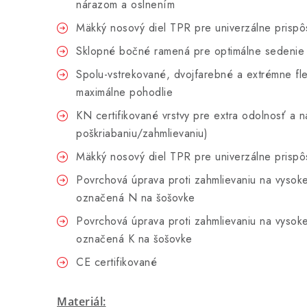
nárazom a oslnením
Mäkký nosový diel TPR pre univerzálne prisp
Sklopné bočné ramená pre optimálne sedenie
Spolu-vstrekované, dvojfarebné a extrémne fle
maximálne pohodlie
KN certifikované vrstvy pre extra odolnosť a na
poškriabaniu/zahmlievaniu)
Mäkký nosový diel TPR pre univerzálne prisp
Povrchová úprava proti zahmlievaniu na vysokej
označená N na šošovke
Povrchová úprava proti zahmlievaniu na vysokej
označená K na šošovke
CE certifikované
Materiál: