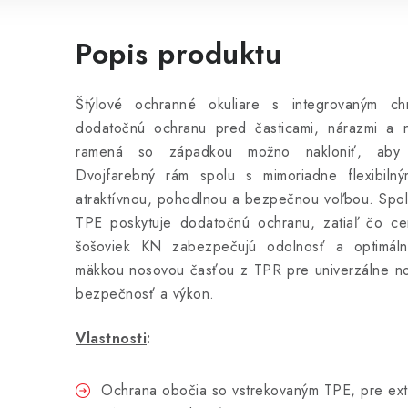
Popis produktu
Štýlové ochranné okuliare s integrovaným 
dodatočnú ochranu pred časticami, nárazmi a 
ramená so západkou možno nakloniť, aby s
Dvojfarebný rám spolu s mimoriadne flexibiln
atraktívnou, pohodlnou a bezpečnou voľbou. Spol
TPE poskytuje dodatočnú ochranu, zatiaľ čo cer
šošoviek KN zabezpečujú odolnosť a optimáln
mäkkou nosovou časťou z TPR pre univerzálne no
bezpečnosť a výkon.
Vlastnosti
:
Ochrana obočia so vstrekovaným TPE, pre ext