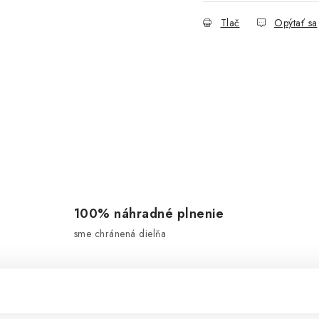
Tlač
Opýtať sa
100% náhradné plnenie
sme chránená dielňa