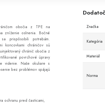
Dodatoč
Značka
chráničom obočia z TPE na
na zníženie oslnenia. Bočné
a prispôsobili potrebám.
Kategória
ými koncovkami chráničov sú
uinjektovaný chránič obočia z
Materiál
tifikované povrchové úpravy
e videnie. Naše okuliare s
senie bez problémov spájajú
Norma
ra ochranu pred časticami,