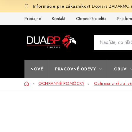
Prejsť
Doprava ZADARMO na
na
obsah
Predajne
Kontakt
Chránená dielňa
Pre fir
NOVÉ
PRACOVNÉ ODEVY
OBUV
Domov
OCHRANNÉ POMÔCKY
Ochrana zraku a tvá