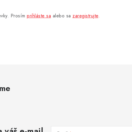
pevky. Prosím
prihláste sa
alebo sa
zaregistrujte
.
ame
 váš e-mail