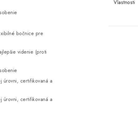
Vlastnosti
ôsobenie
xibilné bočnice pre
jlepšie videnie (proti
ôsobenie
 úrovni, certifikovaná a
 úrovni, certifikovaná a