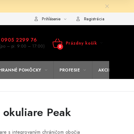
ulár na výmenu tovaru
Kto sme
Reklamačný poriadok
A
Prihlásenie
Registrácia
0905 2299 76
Prázdny košík
(po – pi: 9:00 – 17:00)
NÁKUPNÝ
KOŠÍK
HRANNÉ POMÔCKY
PROFESIE
AKCIE
% O
 okuliare Peak
iare s integrovaným chráničom obočia