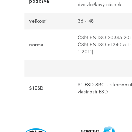
podošva
dvojzložkový nástrek
veľkosť
36 - 48
ČSN EN ISO 20345:2012
norma
ČSN EN ISO 61340-5-1:
1:2011)
S1
ESD
SRC
- s kompozitn
S1ESD
vlastnosti ESD