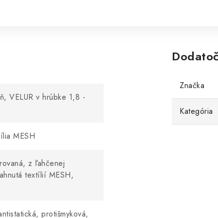
Dodatoč
Značka
ň, VELUR v hrúbke 1,8 -
Kategória
tília MESH
rovaná, z ľahčenej
ahnutá textílií MESH,
ntistatická, protišmyková,