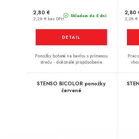
2,80 €
2,80 
Skladom do 5 dní
2,28 € bez DPH
2,28 €
DETAIL
Ponožky bohaté na bavlnu s prímesou
Praco
streču - dokonalé prispôsobenie
vho
STENSO BICOLOR ponožky
STEN
červené